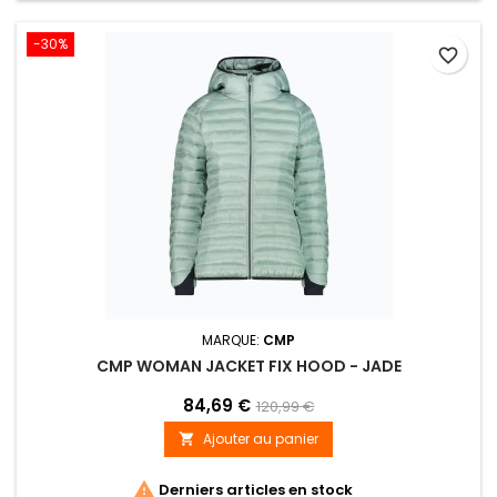
-30%
favorite_border
MARQUE:
CMP
CMP WOMAN JACKET FIX HOOD - JADE
84,69 €
120,99 €
Ajouter au panier


Derniers articles en stock