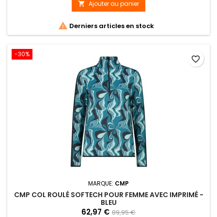
Ajouter au panier


Derniers articles en stock
-30%
favorite_border
MARQUE:
CMP
CMP COL ROULÉ SOFTECH POUR FEMME AVEC IMPRIMÉ -
BLEU
62,97 €
89,95 €