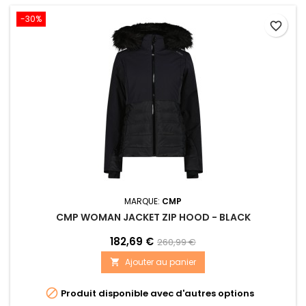
-30%
favorite_border
MARQUE:
CMP
CMP WOMAN JACKET ZIP HOOD - BLACK
182,69 €
260,99 €
Ajouter au panier


Produit disponible avec d'autres options