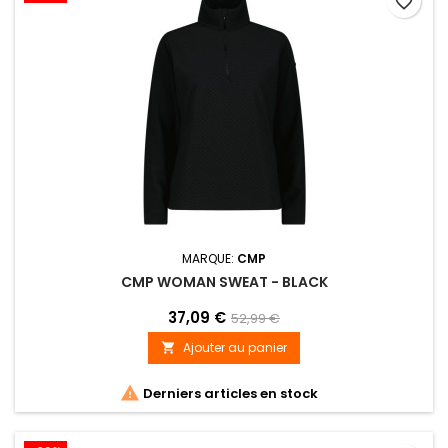
favorite_border
MARQUE:
CMP
CMP WOMAN SWEAT - BLACK
37,09 €
52,99 €
Ajouter au panier


Derniers articles en stock