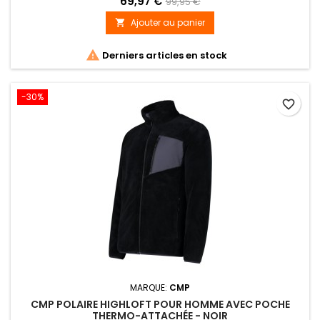
69,97 €
99,95 €
Ajouter au panier


Derniers articles en stock
-30%
favorite_border
MARQUE:
CMP
CMP POLAIRE HIGHLOFT POUR HOMME AVEC POCHE
THERMO-ATTACHÉE - NOIR