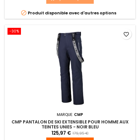

Produit disponible avec d'autres options
-30%
favorite_border
MARQUE:
CMP
CMP PANTALON DE SKI EXTENSIBLE POUR HOMME AUX
TEINTES UNIES - NOIR BLEU
125,97 €
179,95 €