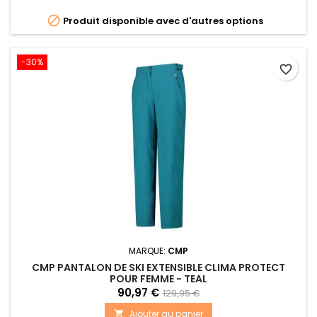

Produit disponible avec d'autres options
-30%
favorite_border
MARQUE:
CMP
CMP PANTALON DE SKI EXTENSIBLE CLIMA PROTECT
POUR FEMME - TEAL
90,97 €
129,95 €
Ajouter au panier
