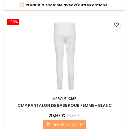

Produit disponible avec d'autres options
-30%
favorite_border
MARQUE:
CMP
CMP PANTALON DE BASE POUR FEMME - BLANC
20,97 €
29,95 €
Ajouter au panier
