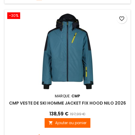
-30%
favorite_border
MARQUE:
CMP
CMP VESTE DE SKI HOMME JACKET FIX HOOD NILO 2026
138,59 €
197,99 €
Ajouter au panier
