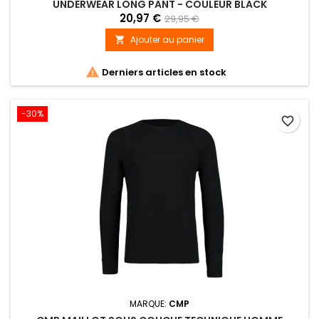
UNDERWEAR LONG PANT - COULEUR BLACK
20,97 €
29,95 €
Ajouter au panier


Derniers articles en stock
-30%
favorite_border
MARQUE:
CMP