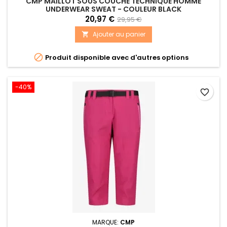
CMP MAILLOT SOUS COUCHE TECHNIQUE HOMME
UNDERWEAR SWEAT - COULEUR BLACK
20,97 €
29,95 €
Ajouter au panier


Produit disponible avec d'autres options
-40%
favorite_border
MARQUE:
CMP