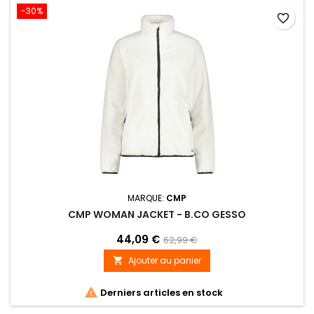
-30%
favorite_border
MARQUE:
CMP
CMP WOMAN JACKET - B.CO GESSO
44,09 €
62,99 €
Ajouter au panier


Derniers articles en stock