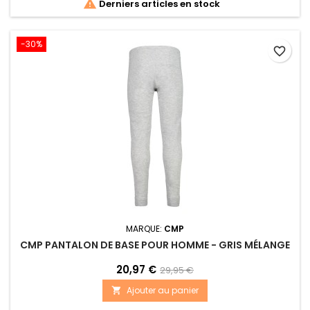

Derniers articles en stock
-30%
favorite_border
MARQUE:
CMP
CMP PANTALON DE BASE POUR HOMME - GRIS MÉLANGE
20,97 €
29,95 €
Ajouter au panier
