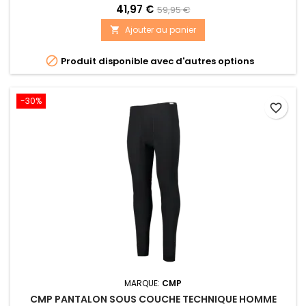
41,97 €
59,95 €
Ajouter au panier


Produit disponible avec d'autres options
-30%
favorite_border
MARQUE:
CMP
CMP PANTALON SOUS COUCHE TECHNIQUE HOMME