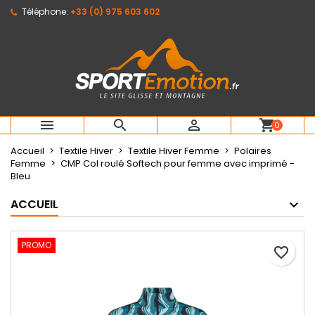
Téléphone:
+33 (0) 975 603 602
×
×
×
Mes listes d'envies
Créer une liste d'envies
Connexion
Créer une nouvelle liste
add_circle_outline
Vous devez être connecté pour ajouter des produits
Nom de la liste d'envies
à votre liste d'envies.
Annuler
Connexion



shopping_cart
0
Annuler
Créer une liste d'envies
Accueil
Textile Hiver
Textile Hiver Femme
Polaires
Femme
CMP Col roulé Softech pour femme avec imprimé -
Bleu
ACCUEIL
PROMO
favorite_border