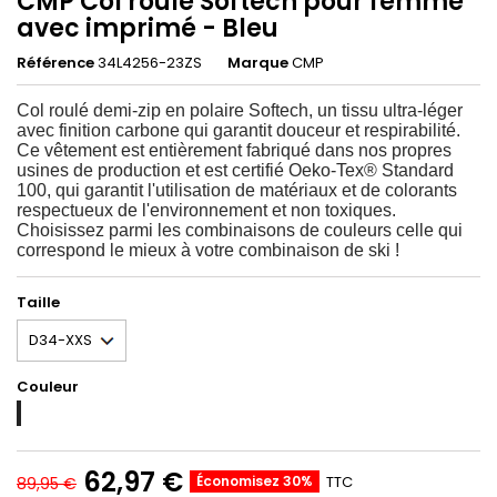
CMP Col roulé Softech pour femme
avec imprimé - Bleu
Référence
34L4256-23ZS
Marque
CMP
Col roulé demi-zip en polaire Softech, un tissu ultra-léger
avec finition carbone qui garantit douceur et respirabilité.
Ce vêtement est entièrement fabriqué dans nos propres
usines de production et est certifié Oeko-Tex® Standard
100, qui garantit l'utilisation de matériaux et de colorants
respectueux de l'environnement et non toxiques.
Choisissez parmi les combinaisons de couleurs celle qui
correspond le mieux à votre combinaison de ski !
Taille
Couleur
TEAL
ACQUA
ANTRACITE
62,97 €
Économisez 30%
TTC
89,95 €