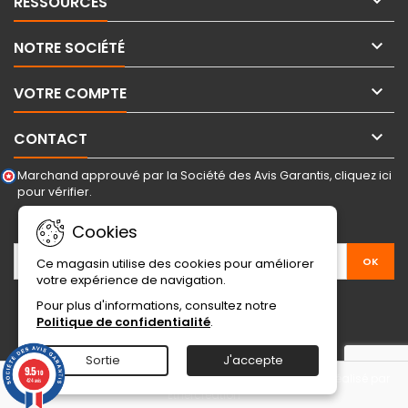

RESSOURCES

NOTRE SOCIÉTÉ

VOTRE COMPTE

CONTACT
Marchand approuvé par la Société des Avis Garantis,
cliquez ici
pour vérifier
.
LETTRE D'INFORMATIONS
Cookies
Ce magasin utilise des cookies pour améliorer
votre expérience de navigation.
Pour plus d'informations, consultez notre
Politique de confidentialité
.
Sortie
J'accepte
9.5
/10
© Copyright 2026 Sport Emotion. Tous droits réservé.
Site réalisé par
424 avis
Ethercreation