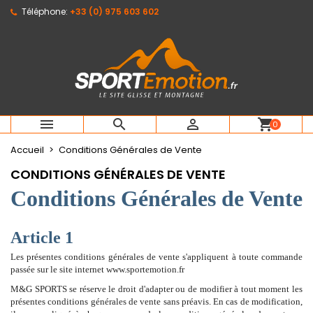
Téléphone:
+33 (0) 975 603 602
×
×
×
×
Mes listes d'envies
((modalTitle))
Créer une liste d'envies
Connexion
Créer une nouvelle liste
add_circle_outline
((confirmMessage))
Vous devez être connecté pour ajouter des produits
Nom de la liste d'envies
à votre liste d'envies.
((cancelText))
((modalDeleteText))
Annuler
Connexion



shopping_cart
0
Annuler
Créer une liste d'envies
Accueil
Conditions Générales de Vente
CONDITIONS GÉNÉRALES DE VENTE
Conditions Générales de Vente
Article 1
Les présentes conditions générales de vente s'appliquent à toute commande
passée sur le site internet www.sportemotion.fr
M&G SPORTS se réserve le droit d'adapter ou de modifier à tout moment les
présentes conditions générales de vente sans préavis. En cas de modification,