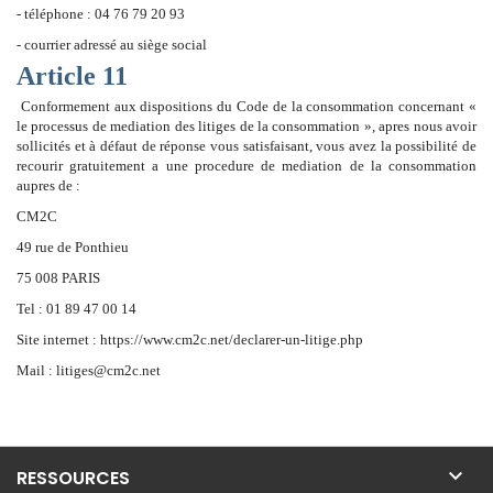
- téléphone : 04 76 79 20 93
- courrier adressé au siège social
Article 11
Conformement aux dispositions du Code de la consommation concernant «
le
processus de mediation des litiges de la consommation », apres nous avoir
sollicités et à défaut de réponse vous satisfaisant, vous avez la possibilité de
recourir gratuitement a une procedure de mediation de la consommation
aupres
de :
CM2C
49 rue de Ponthieu
75 008 PARIS
Tel : 01 89 47 00 14
Site internet : https://www.cm2c.net/declarer-un-litige.php
Mail : litiges@cm2c.net

RESSOURCES