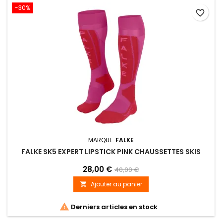
-30%
favorite_border
MARQUE:
FALKE
FALKE SK5 EXPERT LIPSTICK PINK CHAUSSETTES SKIS
28,00 €
40,00 €
Ajouter au panier


Derniers articles en stock