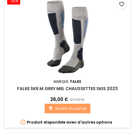
-35%
favorite_border
MARQUE:
FALKE
FALKE SK6 M.GREY MEL CHAUSSETTES SKIS 2023
26,00 €
40,00 €
Ajouter au panier


Produit disponible avec d'autres options