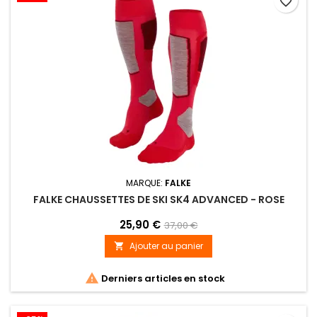
favorite_border
MARQUE:
FALKE
FALKE CHAUSSETTES DE SKI SK4 ADVANCED - ROSE
25,90 €
37,00 €
Ajouter au panier


Derniers articles en stock