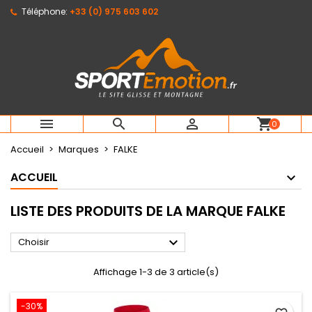
Téléphone:
+33 (0) 975 603 602
×
×
×
×
Mes listes d'envies
((modalTitle))
Créer une liste d'envies
Connexion
Créer une nouvelle liste
add_circle_outline
((confirmMessage))
Vous devez être connecté pour ajouter des produits
Nom de la liste d'envies
à votre liste d'envies.
((cancelText))
((modalDeleteText))
Annuler
Connexion



shopping_cart
0
Annuler
Créer une liste d'envies
Accueil
Marques
FALKE
ACCUEIL
LISTE DES PRODUITS DE LA MARQUE FALKE

Choisir
Affichage 1-3 de 3 article(s)
-30%