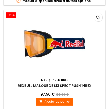

Produit disponible avec d'autres options
-25%
favorite_border
MARQUE:
RED BULL
REDBULL MASQUE DE SKI SPECT RUSH 14REX
97,50 €
130,00 €
Ajouter au panier
