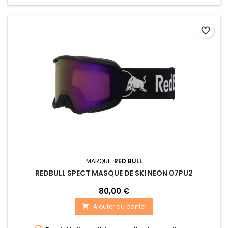
favorite_border
MARQUE:
RED BULL
REDBULL SPECT MASQUE DE SKI NEON 07PU2
80,00 €
Ajouter au panier
