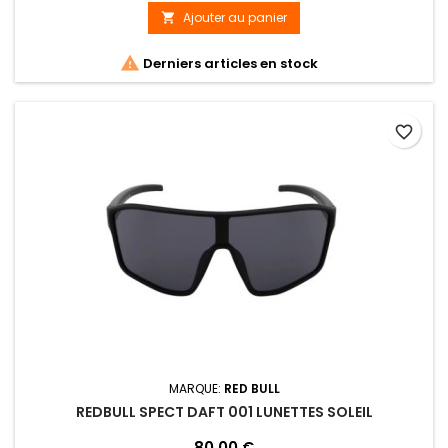
Ajouter au panier


Derniers articles en stock
favorite_border
MARQUE:
RED BULL
REDBULL SPECT DAFT 001 LUNETTES SOLEIL
80,00 €