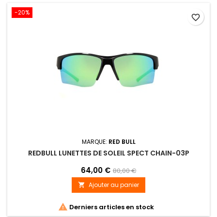
-20%
favorite_border
MARQUE:
RED BULL
REDBULL LUNETTES DE SOLEIL SPECT CHAIN-03P
64,00 €
80,00 €
Ajouter au panier


Derniers articles en stock