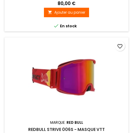
80,00 €
Ajouter au panier


En stock
favorite_border
MARQUE:
RED BULL
REDBULL STRIVE 006S - MASQUE VTT