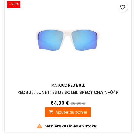
-20%
favorite_border
MARQUE:
RED BULL
REDBULL LUNETTES DE SOLEIL SPECT CHAIN-04P
64,00 €
80,00 €
Ajouter au panier


Derniers articles en stock