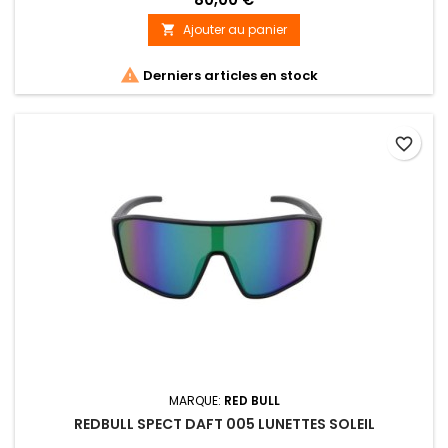
Ajouter au panier


Derniers articles en stock
favorite_border
MARQUE:
RED BULL
REDBULL SPECT DAFT 005 LUNETTES SOLEIL