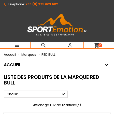
Téléphone:
+33 (0) 975 603 602
×
×
×
×
Mes listes d'envies
((modalTitle))
Créer une liste d'envies
Connexion
Créer une nouvelle liste
add_circle_outline
((confirmMessage))
Vous devez être connecté pour ajouter des produits
Nom de la liste d'envies
à votre liste d'envies.
((cancelText))
((modalDeleteText))
Annuler
Connexion



shopping_cart
0
Annuler
Créer une liste d'envies
Accueil
Marques
RED BULL
ACCUEIL
LISTE DES PRODUITS DE LA MARQUE RED
BULL

Choisir
Affichage 1-12 de 12 article(s)