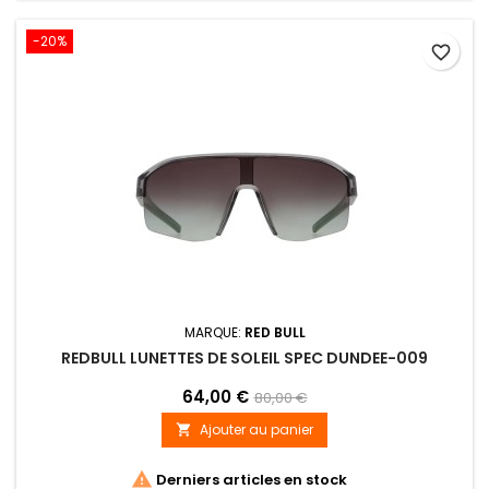
-20%
favorite_border
MARQUE:
RED BULL
REDBULL LUNETTES DE SOLEIL SPEC DUNDEE-009
64,00 €
80,00 €
Ajouter au panier


Derniers articles en stock