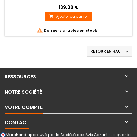
139,00 €
Ajouter au panier


Derniers articles en stock
RETOUR EN HAUT


RESSOURCES

NOTRE SOCIÉTÉ

VOTRE COMPTE

CONTACT
Marchand approuvé par la Société des Avis Garantis,
cliquez ici