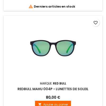

Derniers articles en stock
favorite_border
MARQUE:
RED BULL
REDBULL MAHU 004P - LUNETTES DE SOLEIL
80,00 €
Ajouter au panier
