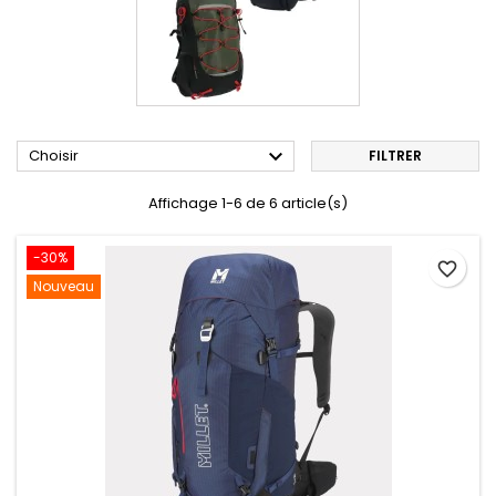

Choisir
FILTRER
Affichage 1-6 de 6 article(s)
-30%
favorite_border
Nouveau