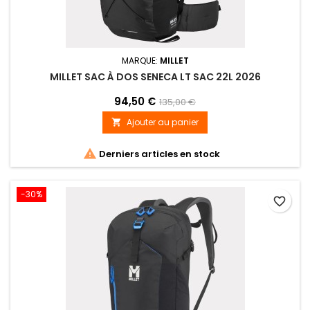
MARQUE:
MILLET
MILLET SAC À DOS SENECA LT SAC 22L 2026
94,50 €
135,00 €
Ajouter au panier


Derniers articles en stock
-30%
favorite_border