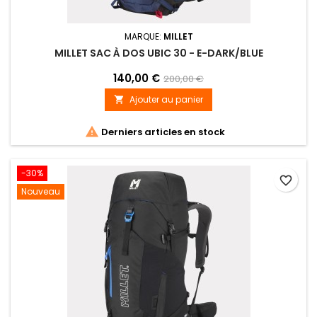
MARQUE:
MILLET
MILLET SAC À DOS UBIC 30 - E-DARK/BLUE
140,00 €
200,00 €
Ajouter au panier


Derniers articles en stock
-30%
favorite_border
Nouveau