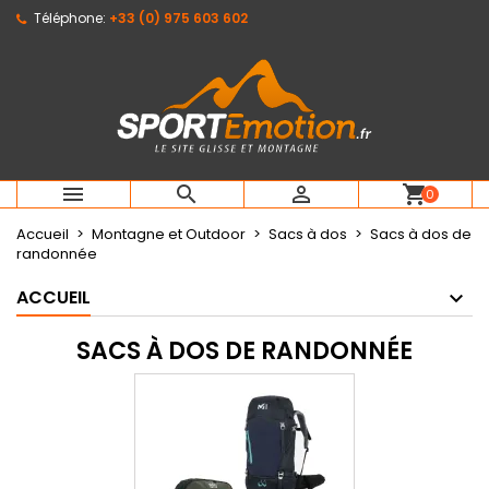
Téléphone:
+33 (0) 975 603 602
×
×
×
×
Mes listes d'envies
((modalTitle))
Créer une liste d'envies
Connexion
Créer une nouvelle liste
add_circle_outline
((confirmMessage))
Vous devez être connecté pour ajouter des produits
Nom de la liste d'envies
à votre liste d'envies.
((cancelText))
((modalDeleteText))
Annuler
Connexion



shopping_cart
0
Annuler
Créer une liste d'envies
Accueil
Montagne et Outdoor
Sacs à dos
Sacs à dos de
randonnée
ACCUEIL
SACS À DOS DE RANDONNÉE