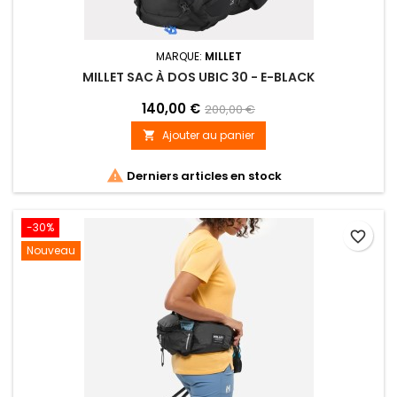
MARQUE:
MILLET
MILLET SAC À DOS UBIC 30 - E-BLACK
140,00 €
200,00 €
Ajouter au panier


Derniers articles en stock
-30%
favorite_border
Nouveau