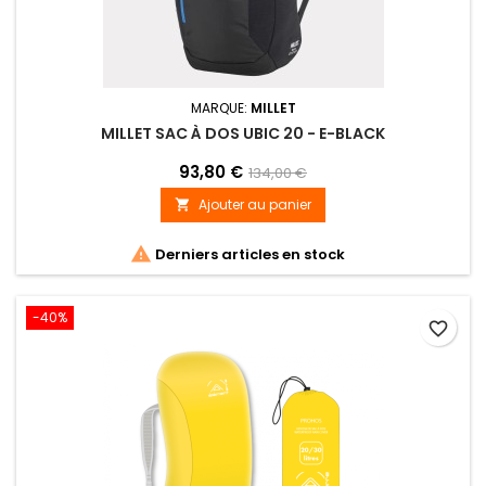
MARQUE:
MILLET
MILLET SAC À DOS UBIC 20 - E-BLACK
93,80 €
134,00 €
Ajouter au panier


Derniers articles en stock
-40%
favorite_border