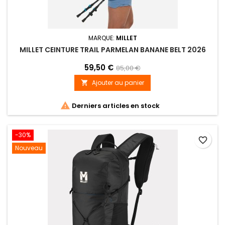
MARQUE:
MILLET
MILLET CEINTURE TRAIL PARMELAN BANANE BELT 2026
59,50 €
85,00 €
Ajouter au panier


Derniers articles en stock
-30%
favorite_border
Nouveau