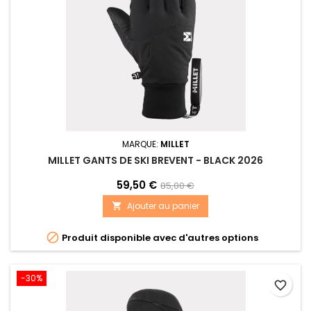
MARQUE:
MILLET
MILLET GANTS DE SKI BREVENT - BLACK 2026
59,50 €
85,00 €
Ajouter au panier


Produit disponible avec d'autres options
-30%
favorite_border