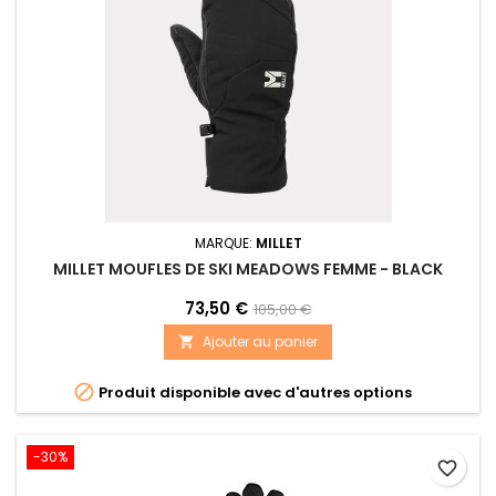
MARQUE:
MILLET
MILLET MOUFLES DE SKI MEADOWS FEMME - BLACK
73,50 €
105,00 €
Ajouter au panier


Produit disponible avec d'autres options
-30%
favorite_border