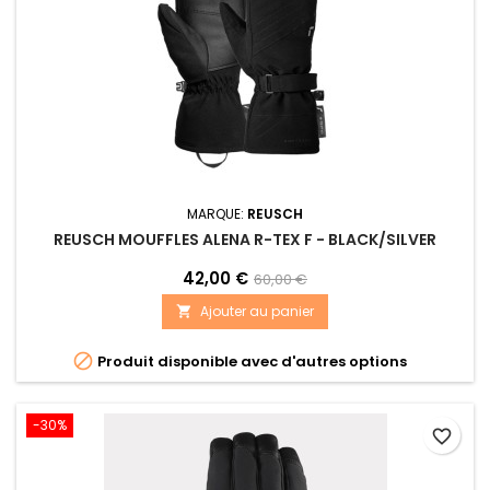
MARQUE:
REUSCH
REUSCH MOUFFLES ALENA R-TEX F - BLACK/SILVER
42,00 €
60,00 €
Ajouter au panier


Produit disponible avec d'autres options
-30%
favorite_border