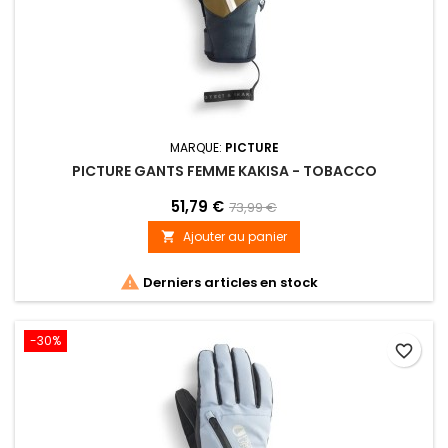
MARQUE:
PICTURE
PICTURE GANTS FEMME KAKISA - TOBACCO
51,79 €
73,99 €
Ajouter au panier


Derniers articles en stock
-30%
favorite_border