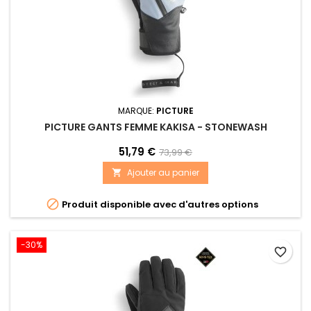
MARQUE:
PICTURE
PICTURE GANTS FEMME KAKISA - STONEWASH
51,79 €
73,99 €
Ajouter au panier


Produit disponible avec d'autres options
-30%
favorite_border