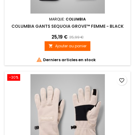
MARQUE:
COLUMBIA
COLUMBIA GANTS SEQUOIA GROVE™ FEMME - BLACK
25,19 €
35,99 €
Ajouter au panier


Derniers articles en stock
-30%
favorite_border