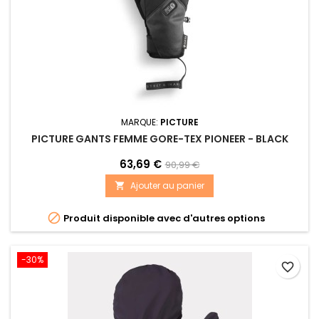
MARQUE:
PICTURE
PICTURE GANTS FEMME GORE-TEX PIONEER - BLACK
63,69 €
90,99 €
Ajouter au panier


Produit disponible avec d'autres options
-30%
favorite_border