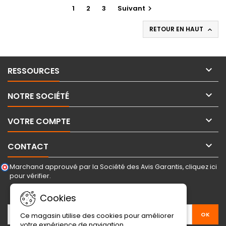
1
2
3
Suivant

RETOUR EN HAUT


RESSOURCES

NOTRE SOCIÉTÉ

VOTRE COMPTE

CONTACT
Marchand approuvé par la Société des Avis Garantis,
cliquez ici
pour vérifier
.
LETTRE D'INFORMATIONS
Cookies
Ce magasin utilise des cookies pour améliorer
votre expérience de navigation.