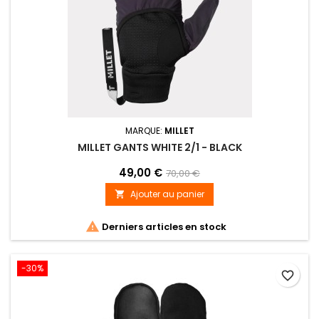
MARQUE:
MILLET
MILLET GANTS WHITE 2/1 - BLACK
49,00 €
70,00 €
Ajouter au panier


Derniers articles en stock
-30%
favorite_border