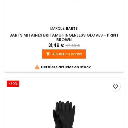
MARQUE:
BARTS
BARTS MITAINES BRITAMU FINGERLESS GLOVES - PRINT
BROWN
31,49 €
44,99 €
Ajouter au panier


Derniers articles en stock
-30%
favorite_border