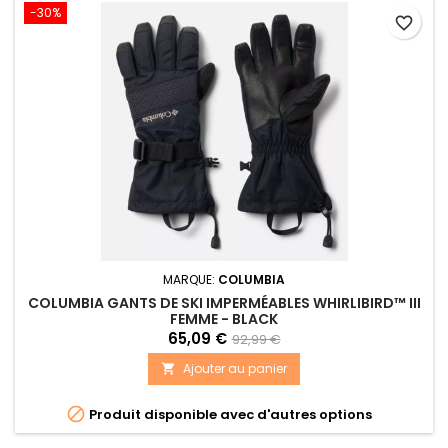
-30%
favorite_border
MARQUE:
COLUMBIA
COLUMBIA GANTS DE SKI IMPERMÉABLES WHIRLIBIRD™ III
FEMME - BLACK
65,09 €
92,99 €
Ajouter au panier


Produit disponible avec d'autres options