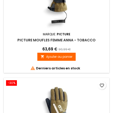
MARQUE:
PICTURE
PICTURE MOUFLES FEMME ANNA - TOBACCO
63,69 €
90,99 €
Ajouter au panier


Derniers articles en stock
-30%
favorite_border