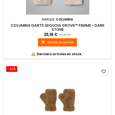
MARQUE:
COLUMBIA
COLUMBIA GANTS SEQUOIA GROVE™ FEMME - DARK
STONE
25,19 €
35,99 €
Ajouter au panier


Derniers articles en stock
-30%
favorite_border