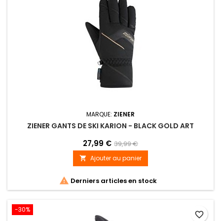
MARQUE:
ZIENER
ZIENER GANTS DE SKI KARION - BLACK GOLD ART
27,99 €
39,99 €
Ajouter au panier


Derniers articles en stock
-30%
favorite_border