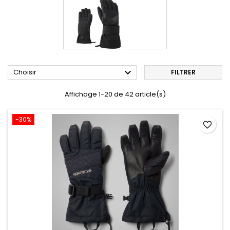

Choisir
FILTRER
Affichage 1-20 de 42 article(s)
-30%
favorite_border