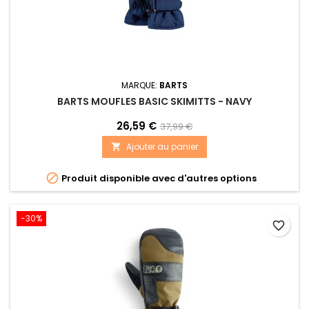
MARQUE:
BARTS
BARTS MOUFLES BASIC SKIMITTS - NAVY
26,59 €
37,99 €
Ajouter au panier


Produit disponible avec d'autres options
-30%
favorite_border