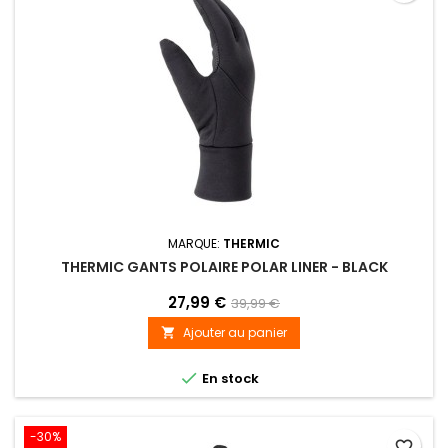
MARQUE:
THERMIC
THERMIC GANTS POLAIRE POLAR LINER - BLACK
27,99 €
39,99 €
Ajouter au panier


En stock
-30%
favorite_border