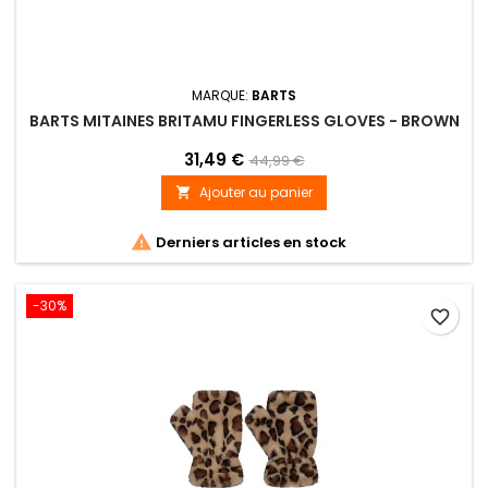
MARQUE:
BARTS
BARTS MITAINES BRITAMU FINGERLESS GLOVES - BROWN
31,49 €
44,99 €
Ajouter au panier


Derniers articles en stock
-30%
favorite_border