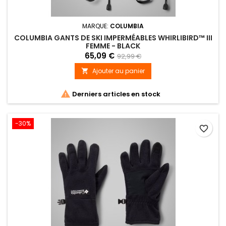
MARQUE:
COLUMBIA
COLUMBIA GANTS DE SKI IMPERMÉABLES WHIRLIBIRD™ III
FEMME - BLACK
65,09 €
92,99 €
Ajouter au panier


Derniers articles en stock
-30%
favorite_border