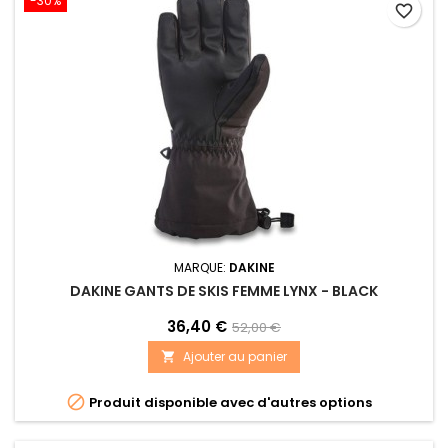
-30%
favorite_border
MARQUE:
DAKINE
DAKINE GANTS DE SKIS FEMME LYNX - BLACK
36,40 €
52,00 €
Ajouter au panier


Produit disponible avec d'autres options