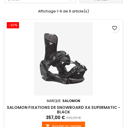
Affichage 1-6 de 6 article(s)
-30%
favorite_border
MARQUE:
SALOMON
SALOMON FIXATIONS DE SNOWBOARD XA SUPERMATIC -
BLACK
357,00 €
510,00 €
Ajouter au panier
