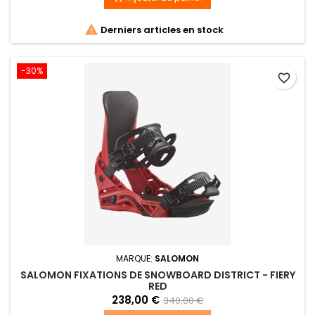

Derniers articles en stock
-30%
favorite_border
MARQUE:
SALOMON
SALOMON FIXATIONS DE SNOWBOARD DISTRICT - FIERY
RED
238,00 €
340,00 €