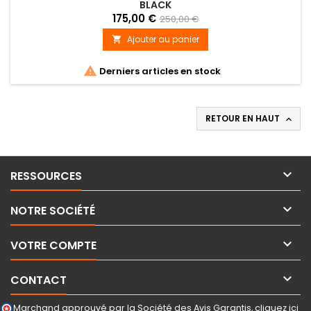
BLACK
175,00 €
250,00 €
Ajouter au panier


Derniers articles en stock
RETOUR EN HAUT


RESSOURCES

NOTRE SOCIÉTÉ

VOTRE COMPTE

CONTACT
Marchand approuvé par la Société des Avis Garantis,
cliquez ici