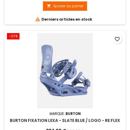
Ajouter au panier


Derniers articles en stock
-30%
favorite_border
MARQUE:
BURTON
BURTON FIXATION LEXA - SLATE BLUE / LOGO - RE:FLEX