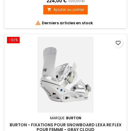
224,00 €
320,00 €
Ajouter au panier


Derniers articles en stock
-30%
favorite_border
MARQUE:
BURTON
BURTON - FIXATIONS POUR SNOWBOARD LEXA RE:FLEX
POUR FEMME - GRAY CLOUD