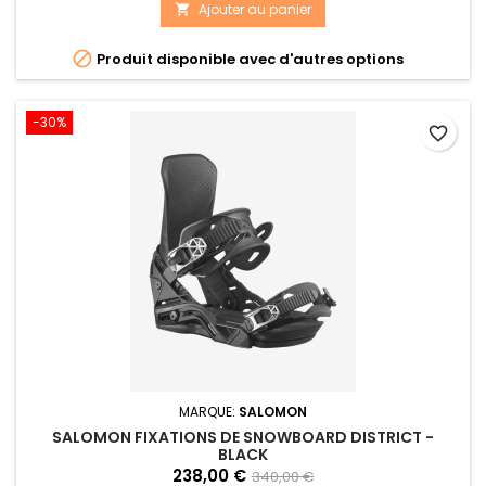
Ajouter au panier


Produit disponible avec d'autres options
-30%
favorite_border
MARQUE:
SALOMON
SALOMON FIXATIONS DE SNOWBOARD DISTRICT -
BLACK
238,00 €
340,00 €