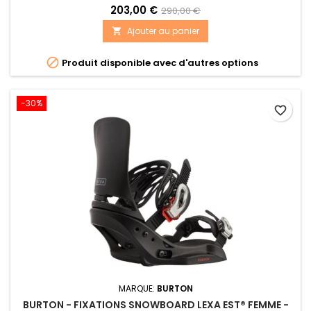
203,00 €
290,00 €
Ajouter au panier


Produit disponible avec d'autres options
-30%
favorite_border
MARQUE:
BURTON
BURTON - FIXATIONS SNOWBOARD LEXA EST® FEMME -