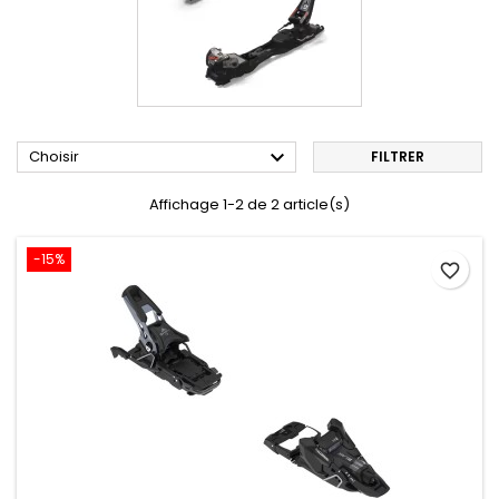

Choisir
FILTRER
Affichage 1-2 de 2 article(s)
-15%
favorite_border