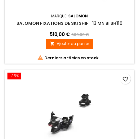
MARQUE:
SALOMON
SALOMON FIXATIONS DE SKI SHIFT 13 MN BI SH110
510,00 €
600,00 €
Ajouter au panier


Derniers articles en stock
-35%
favorite_border