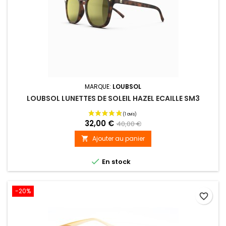
MARQUE:
LOUBSOL
LOUBSOL LUNETTES DE SOLEIL HAZEL ECAILLE SM3
32,00 €
40,00 €
Ajouter au panier


En stock
-20%
favorite_border