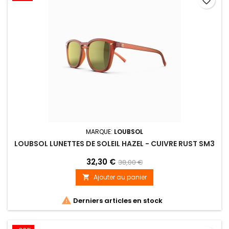
favorite_border
MARQUE:
LOUBSOL
LOUBSOL LUNETTES DE SOLEIL HAZEL - CUIVRE RUST SM3
32,30 €
38,00 €
Ajouter au panier


Derniers articles en stock