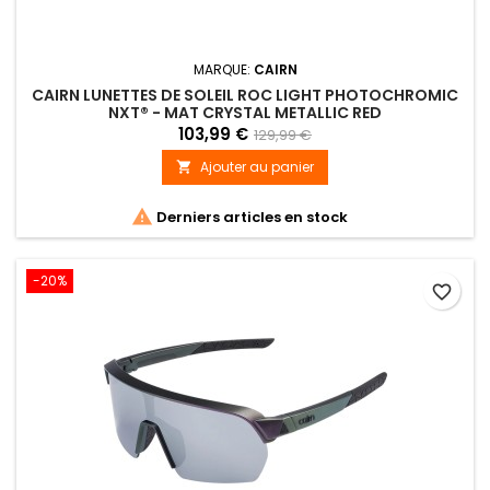
MARQUE:
CAIRN
CAIRN LUNETTES DE SOLEIL ROC LIGHT PHOTOCHROMIC
NXT® - MAT CRYSTAL METALLIC RED
103,99 €
129,99 €
Ajouter au panier


Derniers articles en stock
-20%
favorite_border