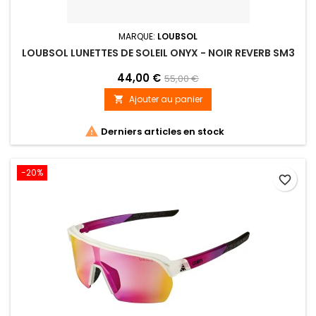
MARQUE:
LOUBSOL
LOUBSOL LUNETTES DE SOLEIL ONYX - NOIR REVERB SM3
44,00 €
55,00 €
Ajouter au panier


Derniers articles en stock
-20%
favorite_border