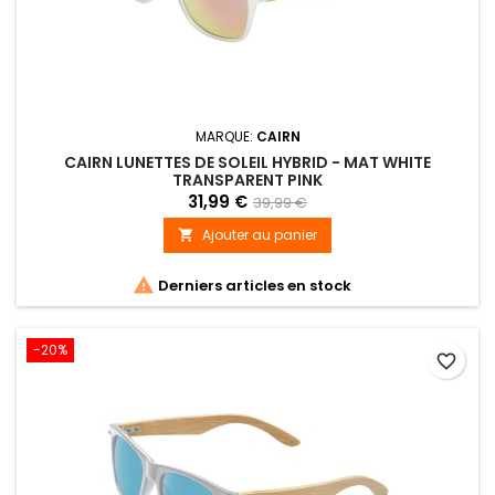
MARQUE:
CAIRN
CAIRN LUNETTES DE SOLEIL HYBRID - MAT WHITE
TRANSPARENT PINK
31,99 €
39,99 €
Ajouter au panier


Derniers articles en stock
-20%
favorite_border