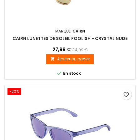
MARQUE:
CAIRN
CAIRN LUNETTES DE SOLEIL FOOLISH - CRYSTAL NUDE
27,99 €
34,99 €
Ajouter au panier


En stock
-20%
favorite_border