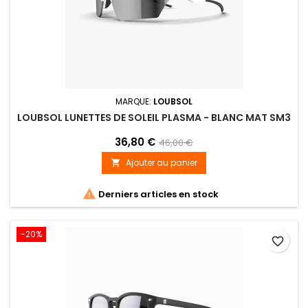
MARQUE:
LOUBSOL
LOUBSOL LUNETTES DE SOLEIL PLASMA - BLANC MAT SM3
36,80 €
46,00 €
Ajouter au panier


Derniers articles en stock
-20%
favorite_border