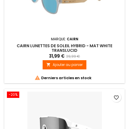
MARQUE:
CAIRN
CAIRN LUNETTES DE SOLEIL HYBRID - MAT WHITE
TRANSLUCID
31,99 €
39,99 €
Ajouter au panier


Derniers articles en stock
-20%
favorite_border