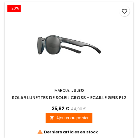
-20%
favorite_border
MARQUE:
JULBO
SOLAR LUNETTES DE SOLEIL CROSS - ECAILLE GRIS PLZ
35,92 €
44,90 €
Ajouter au panier


Derniers articles en stock