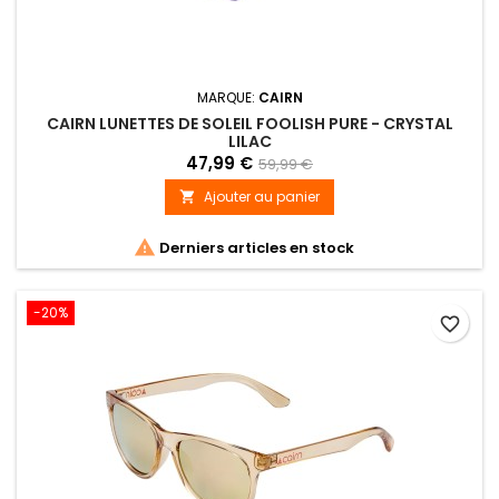
MARQUE:
CAIRN
CAIRN LUNETTES DE SOLEIL FOOLISH PURE - CRYSTAL
LILAC
47,99 €
59,99 €
Ajouter au panier


Derniers articles en stock
-20%
favorite_border