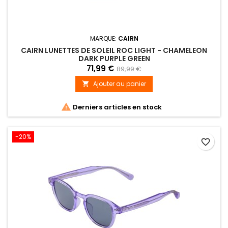
MARQUE:
CAIRN
CAIRN LUNETTES DE SOLEIL ROC LIGHT - CHAMELEON
DARK PURPLE GREEN
71,99 €
89,99 €
Ajouter au panier


Derniers articles en stock
-20%
favorite_border