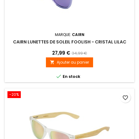
MARQUE:
CAIRN
CAIRN LUNETTES DE SOLEIL FOOLISH - CRISTAL LILAC
27,99 €
34,99 €
Ajouter au panier


En stock
-20%
favorite_border