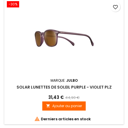
-30%
favorite_border
(1 avis)
MARQUE:
JULBO
SOLAR LUNETTES DE SOLEIL PURPLE - VIOLET PLZ
31,43 €
44,90 €
Ajouter au panier


Derniers articles en stock