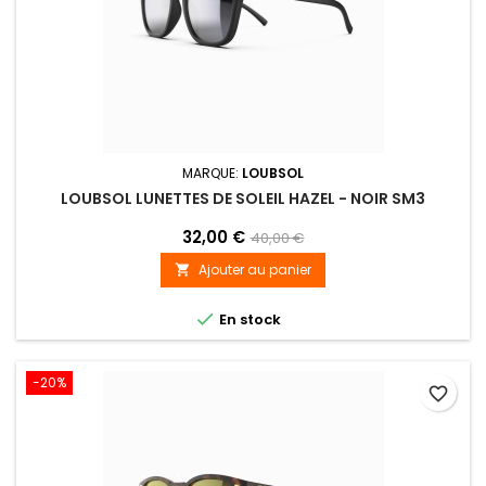
MARQUE:
LOUBSOL
LOUBSOL LUNETTES DE SOLEIL HAZEL - NOIR SM3
32,00 €
40,00 €
Ajouter au panier


En stock
-20%
favorite_border