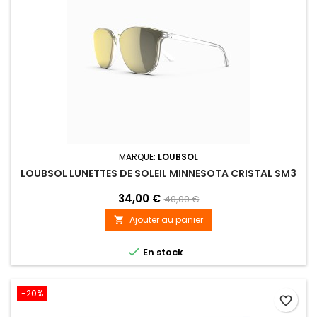
MARQUE:
LOUBSOL
LOUBSOL LUNETTES DE SOLEIL MINNESOTA CRISTAL SM3
34,00 €
40,00 €
Ajouter au panier


En stock
-20%
favorite_border