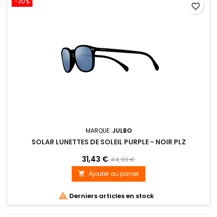
-30%
favorite_border
MARQUE:
JULBO
SOLAR LUNETTES DE SOLEIL PURPLE - NOIR PLZ
31,43 €
44,90 €
Ajouter au panier


Derniers articles en stock