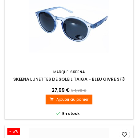
MARQUE:
SKEENA
SKEENA LUNETTES DE SOLEIL TAIGA - BLEU GIVRE SF3
27,99 €
34,99 €
Ajouter au panier


En stock
-15%
favorite_border