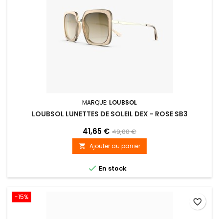
MARQUE:
LOUBSOL
LOUBSOL LUNETTES DE SOLEIL DEX - ROSE SB3
41,65 €
49,00 €
Ajouter au panier


En stock
-15%
favorite_border