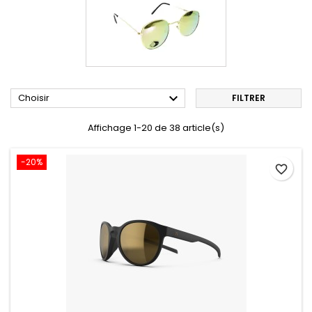

Choisir
FILTRER
Affichage 1-20 de 38 article(s)
-20%
favorite_border