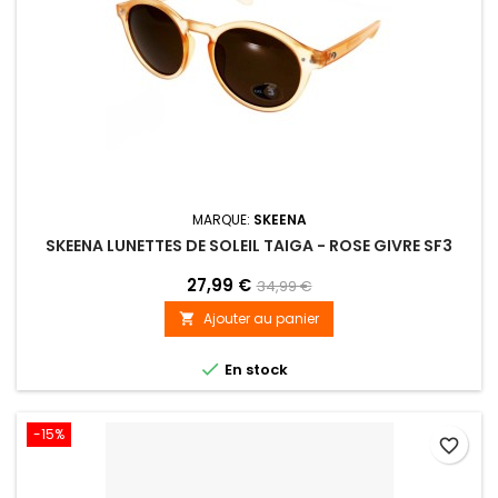
MARQUE:
SKEENA
SKEENA LUNETTES DE SOLEIL TAIGA - ROSE GIVRE SF3
27,99 €
34,99 €
Ajouter au panier


En stock
-15%
favorite_border