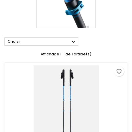

Choisir
Affichage 1-1 de 1 article(s)
favorite_border