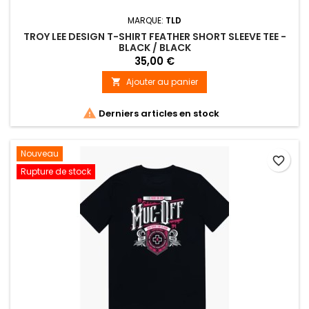
MARQUE:
TLD
TROY LEE DESIGN T-SHIRT FEATHER SHORT SLEEVE TEE -
BLACK / BLACK
35,00 €
Ajouter au panier


Derniers articles en stock
Nouveau
favorite_border
Rupture de stock