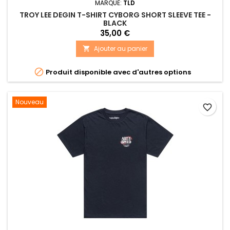
MARQUE:
TLD
TROY LEE DEGIN T-SHIRT CYBORG SHORT SLEEVE TEE -
BLACK
35,00 €
Ajouter au panier


Produit disponible avec d'autres options
Nouveau
favorite_border