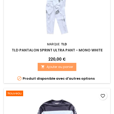
MARQUE:
TLD
TLD PANTALON SPRINT ULTRA PANT - MONO WHITE
220,00 €
Ajouter au panier


Produit disponible avec d'autres options
Nouveau
favorite_border