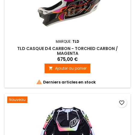
MARQUE:
TLD
TLD CASQUE D4 CARBON - TORCHED CARBON /
MAGENTA
675,00 €
Ajouter au panier


Derniers articles en stock
Nouveau
favorite_border