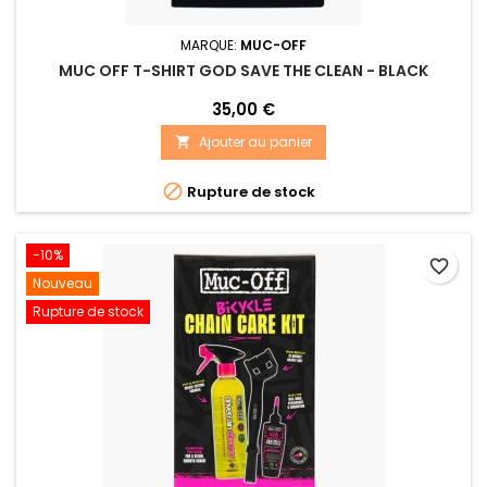
MARQUE:
MUC-OFF
MUC OFF T-SHIRT GOD SAVE THE CLEAN - BLACK
35,00 €
Ajouter au panier


Rupture de stock
-10%
favorite_border
Nouveau
Rupture de stock