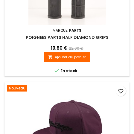
MARQUE:
PARTS
POIGNEES PARTS HALF DIAMOND GRIPS
19,80 €
22,00 €
Ajouter au panier


En stock
Nouveau
favorite_border