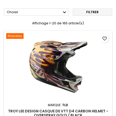

Choisir
FILTRER
Affichage 1-20 de 165 article(s)
Nouveau
favorite_border
MARQUE:
TLD
TROY LEE DESIGN CASQUE DE VTT D4 CARBON HELMET -
OVERSPRAY GOLD / BLACK