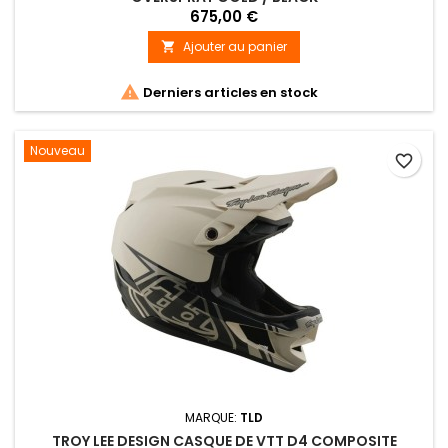
675,00 €
Ajouter au panier


Derniers articles en stock
Nouveau
favorite_border
MARQUE:
TLD
TROY LEE DESIGN CASQUE DE VTT D4 COMPOSITE