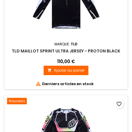
MARQUE:
TLD
TLD MAILLOT SPRINT ULTRA JERSEY - PROTON BLACK
110,00 €
Ajouter au panier


Derniers articles en stock
Nouveau
favorite_border