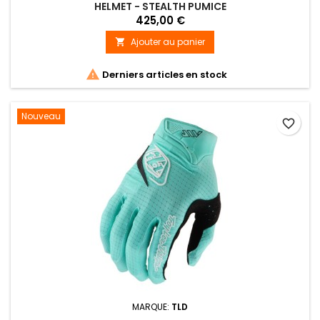
HELMET - STEALTH PUMICE
425,00 €
Ajouter au panier


Derniers articles en stock
Nouveau
favorite_border
MARQUE:
TLD