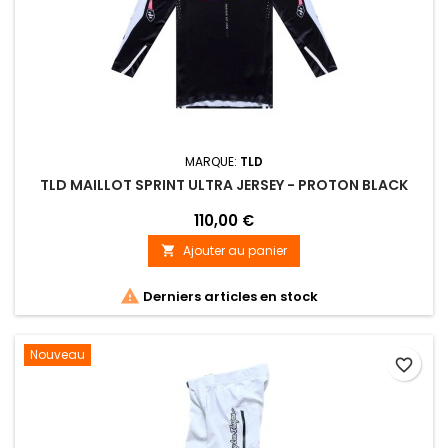
MARQUE:
TLD
TLD MAILLOT SPRINT ULTRA JERSEY - PROTON BLACK
110,00 €
Ajouter au panier


Derniers articles en stock
Nouveau
favorite_border