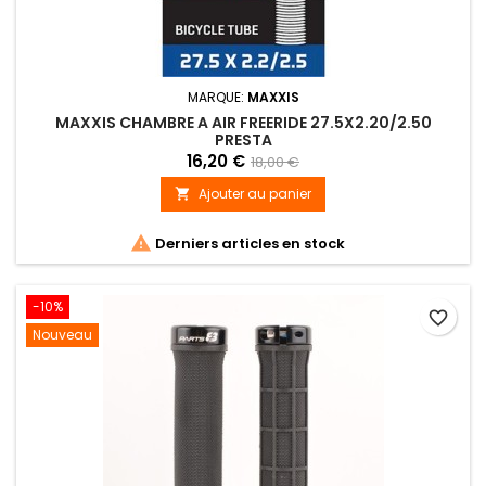
MARQUE:
MAXXIS
MAXXIS CHAMBRE A AIR FREERIDE 27.5X2.20/2.50
PRESTA
16,20 €
18,00 €
Ajouter au panier


Derniers articles en stock
-10%
favorite_border
Nouveau