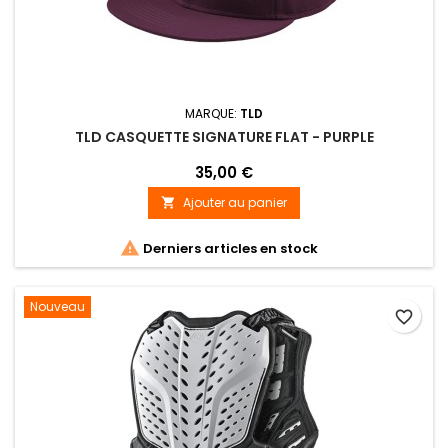
MARQUE:
TLD
TLD CASQUETTE SIGNATURE FLAT - PURPLE
35,00 €
Ajouter au panier


Derniers articles en stock
Nouveau
favorite_border