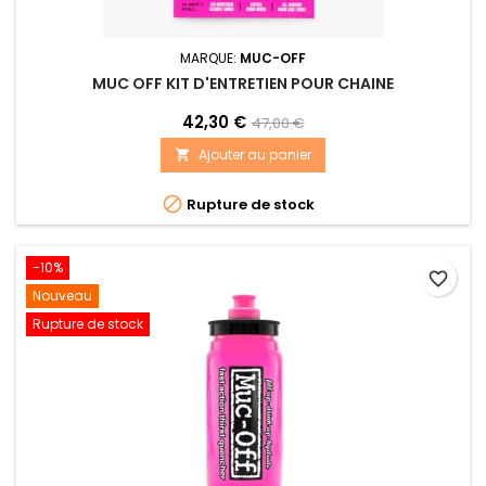
MARQUE:
MUC-OFF
MUC OFF KIT D'ENTRETIEN POUR CHAINE
42,30 €
47,00 €
Ajouter au panier


Rupture de stock
-10%
favorite_border
Nouveau
Rupture de stock