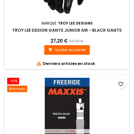
MARQUE:
TROY LEE DESIGNS
TROY LEE DESIGN GANTS JUNIOR AIR - BLACK GANTS
27,20 €
32,00 €
Ajouter au panier


Derniers articles en stock
-10%
favorite_border
Nouveau