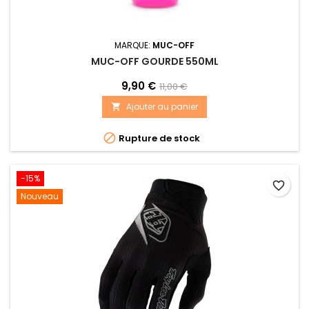
MARQUE:
MUC-OFF
MUC-OFF GOURDE 550ML
9,90 €
11,00 €
Ajouter au panier


Rupture de stock
-15%
favorite_border
Nouveau