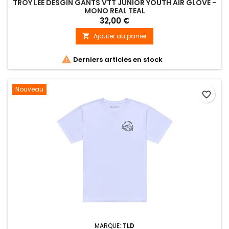
TROY LEE DESGIN GANTS VTT JUNIOR YOUTH AIR GLOVE -
MONO REAL TEAL
32,00 €
Ajouter au panier


Derniers articles en stock
Nouveau
favorite_border
MARQUE:
TLD