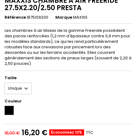
MAXXIS CHAMBRE A AIR FREERIDE
27.5X2.20/2.50 PRESTA
Référence
IB75109200
Marque
MAXXIS
Les chambres à air Maxxis de la gamme Freeride possèdent
des parois renforcées (1,2 mm d'épaisseur contre 0,9 mm pour
les modèles standards), ce qui les rend particulièrement
robustes face aux crevaisons par pincement lors des
descentes ou sur les terrains accidentés. Elles couvrent
généralement des sections de pneus larges (souvent de 2,20 à
2,50 pouces).
Taille
Couleur
Unicolor
16,20 €
Économisez 10%
TTC
18,00 €