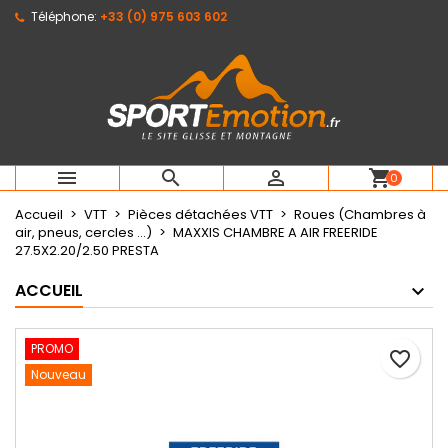
Téléphone:
+33 (0) 975 603 602
×
×
×
Mes listes d'envies
Créer une liste d'envies
Connexion
Créer une nouvelle liste
add_circle_outline
Vous devez être connecté pour ajouter des produits
Nom de la liste d'envies
à votre liste d'envies.
Annuler
Connexion



shopping_cart
0
Annuler
Créer une liste d'envies
Accueil
VTT
Pièces détachées VTT
Roues (Chambres à
air, pneus, cercles ...)
MAXXIS CHAMBRE A AIR FREERIDE
27.5X2.20/2.50 PRESTA
ACCUEIL
PROMO
favorite_border
Nouveau