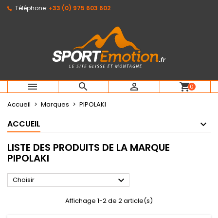
Téléphone:
+33 (0) 975 603 602
×
×
×
×
Mes listes d'envies
((modalTitle))
Créer une liste d'envies
Connexion
Créer une nouvelle liste
add_circle_outline
((confirmMessage))
Vous devez être connecté pour ajouter des produits
Nom de la liste d'envies
à votre liste d'envies.
((cancelText))
((modalDeleteText))
Annuler
Connexion



shopping_cart
0
Annuler
Créer une liste d'envies
Accueil
Marques
PIPOLAKI
ACCUEIL
LISTE DES PRODUITS DE LA MARQUE
PIPOLAKI

Choisir
Affichage 1-2 de 2 article(s)