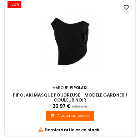
-30%
favorite_border
MARQUE:
PIPOLAKI
PIPOLAKI MASQUE POUDREUSE - MODELE GARDNER /
COULEUR NOIR
20,97 €
29,95 €
Ajouter au panier


Derniers articles en stock