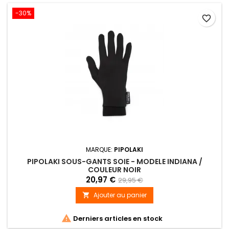
-30%
favorite_border
MARQUE:
PIPOLAKI
PIPOLAKI SOUS-GANTS SOIE - MODELE INDIANA /
COULEUR NOIR
20,97 €
29,95 €
Ajouter au panier


Derniers articles en stock