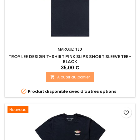
MARQUE:
TLD
TROY LEE DESIGN T-SHIRT PINK SLIPS SHORT SLEEVE TEE -
BLACK
35,00 €
Ajouter au panier


Produit disponible avec d'autres options
Nouveau
favorite_border