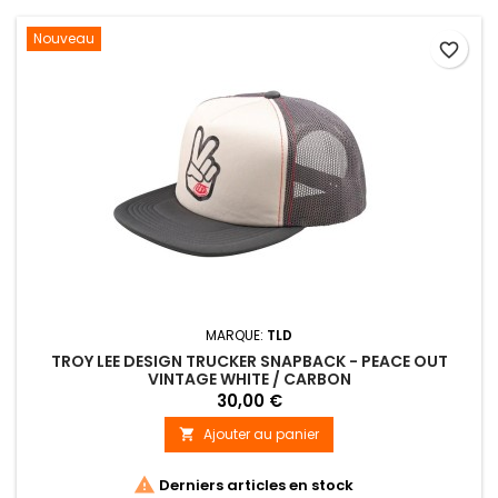
Nouveau
favorite_border
MARQUE:
TLD
TROY LEE DESIGN TRUCKER SNAPBACK - PEACE OUT
VINTAGE WHITE / CARBON
30,00 €
Ajouter au panier


Derniers articles en stock