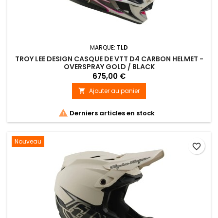
MARQUE:
TLD
TROY LEE DESIGN CASQUE DE VTT D4 CARBON HELMET -
OVERSPRAY GOLD / BLACK
675,00 €
Ajouter au panier


Derniers articles en stock
Nouveau
favorite_border