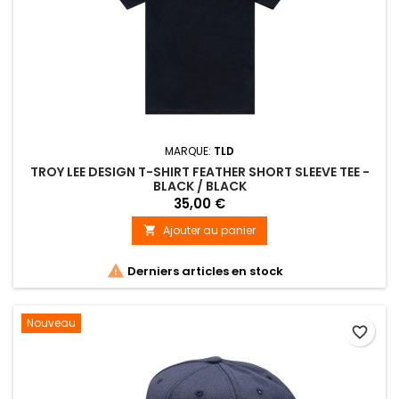
MARQUE:
TLD
TROY LEE DESIGN T-SHIRT FEATHER SHORT SLEEVE TEE -
BLACK / BLACK
35,00 €
Ajouter au panier


Derniers articles en stock
Nouveau
favorite_border