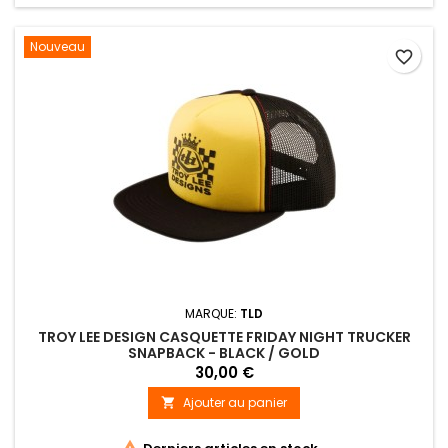
Nouveau
favorite_border
MARQUE:
TLD
TROY LEE DESIGN CASQUETTE FRIDAY NIGHT TRUCKER
SNAPBACK - BLACK / GOLD
30,00 €
Ajouter au panier

