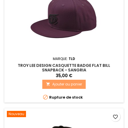
MARQUE:
TLD
TROY LEE DESIGN CASQUETTE BADGE FLAT BILL
SNAPBACK - SANGRIA
35,00 €
Ajouter au panier


Rupture de stock
Nouveau
favorite_border