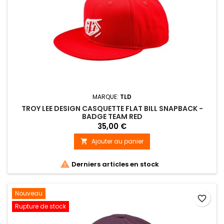
MARQUE:
TLD
TROY LEE DESIGN CASQUETTE FLAT BILL SNAPBACK -
BADGE TEAM RED
35,00 €
Ajouter au panier


Derniers articles en stock
Nouveau
favorite_border
Rupture de stock