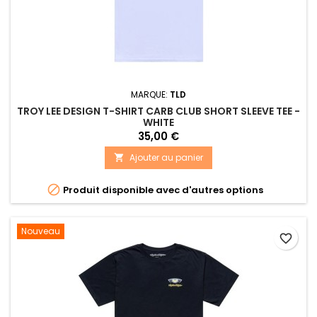
MARQUE:
TLD
TROY LEE DESIGN T-SHIRT CARB CLUB SHORT SLEEVE TEE -
WHITE
35,00 €
Ajouter au panier


Produit disponible avec d'autres options
Nouveau
favorite_border