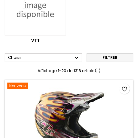
VTT

Choisir
FILTRER
Affichage 1-20 de 1318 article(s)
Nouveau
favorite_border