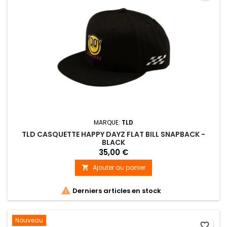
MARQUE:
TLD
TLD CASQUETTE HAPPY DAYZ FLAT BILL SNAPBACK -
BLACK
35,00 €
Ajouter au panier


Derniers articles en stock
Nouveau
favorite_border