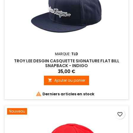
MARQUE:
TLD
TROY LEE DESGIN CASQUETTE SIGNATURE FLAT BILL
SNAPBACK - INDIGO
35,00 €
Ajouter au panier


Derniers articles en stock
Nouveau
favorite_border