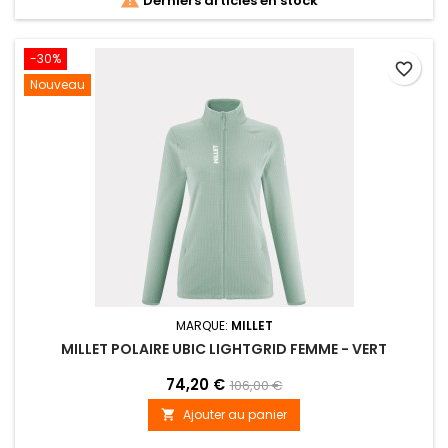
Derniers articles en stock
-30%
favorite_border
Nouveau
MARQUE:
MILLET
MILLET POLAIRE UBIC LIGHTGRID FEMME - VERT
74,20 €
106,00 €
Ajouter au panier
