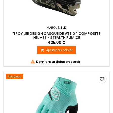
MARQUE:
TLD
TROY LEE DESIGN CASQUE DE VTT D4 COMPOSITE
HELMET - STEALTH PUMICE
425,00 €
Ajouter au panier


Derniers articles en stock
Nouveau
favorite_border