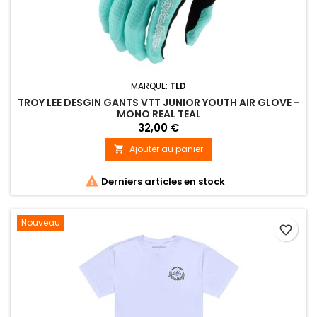
MARQUE:
TLD
TROY LEE DESGIN GANTS VTT JUNIOR YOUTH AIR GLOVE -
MONO REAL TEAL
32,00 €
Ajouter au panier


Derniers articles en stock
Nouveau
favorite_border