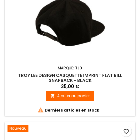
MARQUE:
TLD
TROY LEE DESIGN CASQUETTE IMPRINT FLAT BILL
SNAPBACK - BLACK
35,00 €
Ajouter au panier


Derniers articles en stock
Nouveau
favorite_border