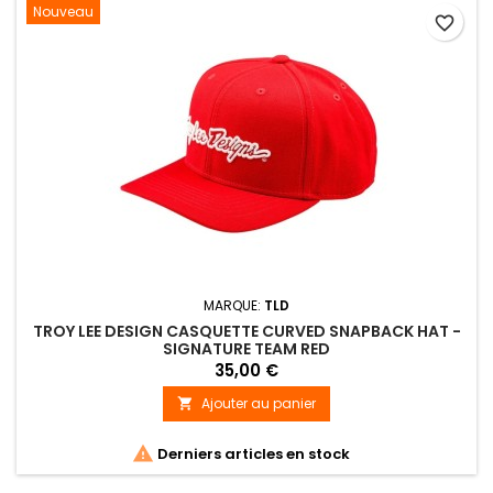
Nouveau
favorite_border
MARQUE:
TLD
TROY LEE DESIGN CASQUETTE CURVED SNAPBACK HAT -
SIGNATURE TEAM RED
35,00 €
Ajouter au panier


Derniers articles en stock