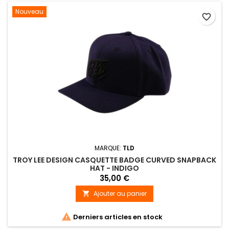
Nouveau
favorite_border
MARQUE:
TLD
TROY LEE DESIGN CASQUETTE BADGE CURVED SNAPBACK
HAT - INDIGO
35,00 €
Ajouter au panier


Derniers articles en stock