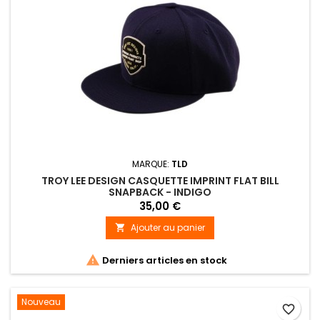
MARQUE:
TLD
TROY LEE DESIGN CASQUETTE IMPRINT FLAT BILL
SNAPBACK - INDIGO
35,00 €
Ajouter au panier


Derniers articles en stock
Nouveau
favorite_border