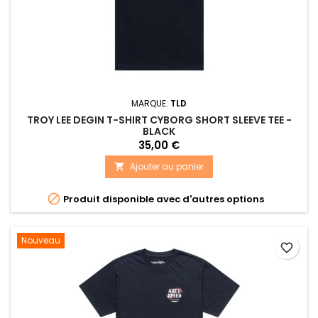
MARQUE:
TLD
TROY LEE DEGIN T-SHIRT CYBORG SHORT SLEEVE TEE -
BLACK
35,00 €
Ajouter au panier


Produit disponible avec d'autres options
Nouveau
favorite_border