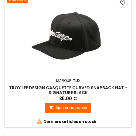
favorite_border
MARQUE:
TLD
TROY LEE DESIGN CASQUETTE CURVED SNAPBACK HAT -
SIGNATURE BLACK
35,00 €
Ajouter au panier


Derniers articles en stock