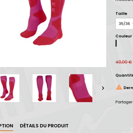
Taille
Couleur
LIPSTICK
PINK
40,00 €
Quantit


Derni
Partager
PTION
DÉTAILS DU PRODUIT