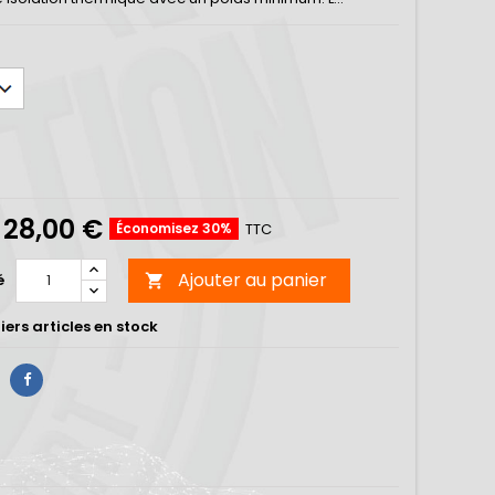
28,00 €
Économisez 30%
TTC
Ajouter au panier
é

ers articles en stock