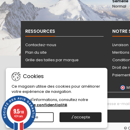
Semelle
Normal
RESSOURCES
NOTRE 
Contactez-nous
Livraison
Plan du site
Mentions
Grille des tailles par marque
Conditio
Droit de 
Paiement
Cookies
Ce magasin utilise des cookies pour améliorer
M
votre expérience de navigation.
Pour plus d'informations, consultez notre
LETTRE D'INFORMATIONS
Politique de confidentialité
.
9.5
/10
424 avis
Sortie
J'accepte
© C