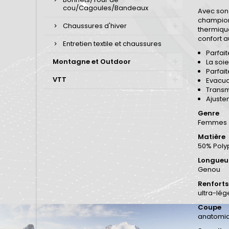
cou/Cagoules/Bandeaux
Avec son 
championn
Chaussures d'hiver
thermique
confort a
Entretien textile et chaussures
Parfai
Montagne et Outdoor
La soi
Parfait
VTT
Evacua
Transm
Ajuste
Genre
Femmes
Matière
50% Poly
Longueur
Genou
Renforts
ultra-lég
Coupe
anatomi