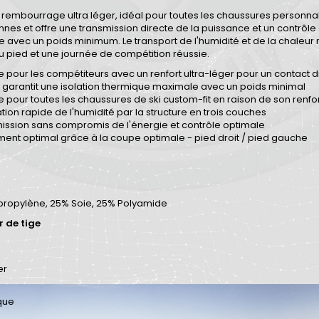
rembourrage ultra léger, idéal pour toutes les chaussures personnali
es et offre une transmission directe de la puissance et un contrôle é
 avec un poids minimum. Le transport de l'humidité et de la chaleur 
u pied et une journée de compétition réussie.
te pour les compétiteurs avec un renfort ultra-léger pour un contact 
e garantit une isolation thermique maximale avec un poids minimal
e pour toutes les chaussures de ski custom-fit en raison de son renfo
tion rapide de l'humidité par la structure en trois couches
ission sans compromis de l'énergie et contrôle optimale
ment optimal grâce à la coupe optimale - pied droit / pied gauche
propylène, 25% Soie, 25% Polyamide
 de tige
er
que