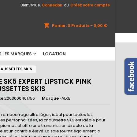
Bienvenue,
Connexion
ou
Créez votre compte
×
×
×
shopping_cart
Panier:
0
Produits - 0,00 €
S LES MARQUES
LOCATION
n
s
HAUSSETTES SKIS
E SK5 EXPERT LIPSTICK PINK
SSETTES SKIS
ce
2003000461756
Marque
FALKE
 rembourrage ultra léger, idéal pour toutes les
es personnalisées, la chaussette SK5 est idéale pour
pionnes et offre une transmission directe de la
 et un contrôle élevé. La soie fournit également la
 isolation thermique avec un poids minimum. L...