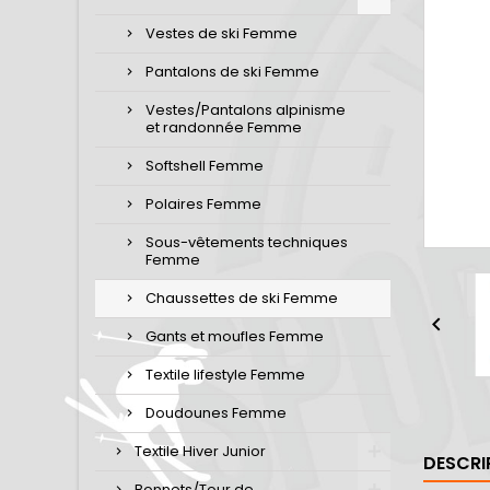
Vestes de ski Femme
Pantalons de ski Femme
Vestes/Pantalons alpinisme
et randonnée Femme
Softshell Femme
Polaires Femme
Sous-vêtements techniques
Femme
Chaussettes de ski Femme

Gants et moufles Femme
Textile lifestyle Femme
Doudounes Femme
Textile Hiver Junior
DESCRI
Bonnets/Tour de