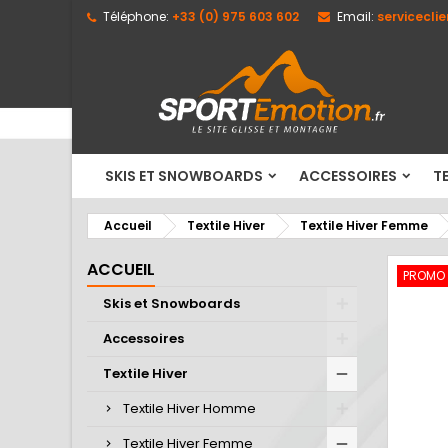
Téléphone:
+33 (0) 975 603 602
Email:
servicecli
M
C
C
add_circle_outline
Vo
No
d'e
SKIS ET SNOWBOARDS
ACCESSOIRES
TE
Accueil
Textile Hiver
Textile Hiver Femme
ACCUEIL
PROMO
Skis et Snowboards
Accessoires
Textile Hiver
Textile Hiver Homme
Textile Hiver Femme