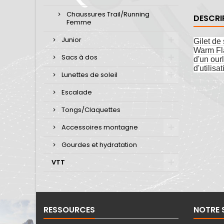
Chaussures Trail/Running
DESCRI
Femme
Junior
Gilet de
Warm Fla
Sacs à dos
d'un our
d'utilisa
Lunettes de soleil
Escalade
Tongs/Claquettes
Accessoires montagne
Gourdes et hydratation
VTT
RESSOURCES
NOTRE 