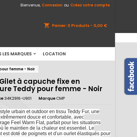
Bienvenue,
Connexion
ou
Créez votre compte
×
×
×
shopping_cart
Panier:
0
Produits - 0,00 €
S LES MARQUES
LOCATION
n
s
 pour femme - Noir
Gilet à capuche fixe en
rure Teddy pour femme - Noir
ce
34K2916-U901
Marque
CMP
 style urbain et outdoor en tissu Teddy Fur, une
extrêmement douce et confortable, avec
age Feel Warm Flat, parfait pour les situations
où le maintien de la chaleur est essentiel. Le
 est doté de poignets et d'un ourlet élastiqués pour