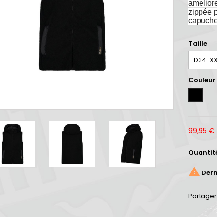
améliore
zippée p
capuche 
Taille
Couleur
BLACK
99,95 €
Quantit

Derni
Partager