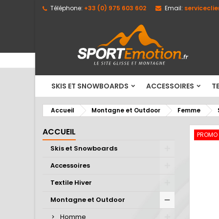
Téléphone:
+33 (0) 975 603 602
Email:
servicecli
M
C
C
add_circle_outline
Vo
No
d'e
SKIS ET SNOWBOARDS
ACCESSOIRES
TE
Accueil
Montagne et Outdoor
Femme
ACCUEIL
PROMO
Skis et Snowboards
Accessoires
Textile Hiver
Montagne et Outdoor
Homme