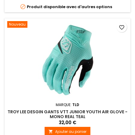

Produit disponible avec d'autres options
Nouveau
favorite_border
MARQUE:
TLD
TROY LEE DESGIN GANTS VTT JUNIOR YOUTH AIR GLOVE -
MONO REAL TEAL
32,00 €
Ajouter au panier
