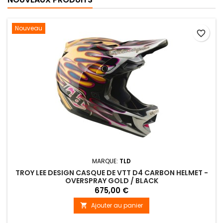
Nouveau
favorite_border
MARQUE:
TLD
TROY LEE DESIGN CASQUE DE VTT D4 CARBON HELMET -
OVERSPRAY GOLD / BLACK
675,00 €
Ajouter au panier
