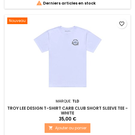

Derniers articles en stock
Nouveau
favorite_border
MARQUE:
TLD
TROY LEE DESIGN T-SHIRT CARB CLUB SHORT SLEEVE TEE -
WHITE
35,00 €
Ajouter au panier
