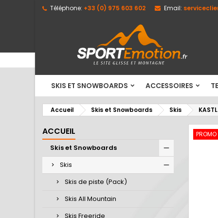
Téléphone:
+33 (0) 975 603 602
Email:
servicecli
M
C
C
add_circle_outline
Vo
No
d'e
SKIS ET SNOWBOARDS
ACCESSOIRES
TE
Accueil
Skis et Snowboards
Skis
KASTL
ACCUEIL
PROMO
Skis et Snowboards
Skis
Skis de piste (Pack)
Skis All Mountain
Skis Freeride