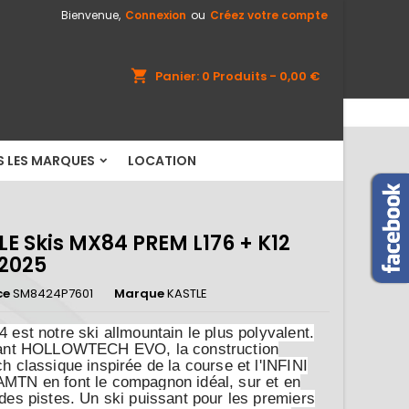
Bienvenue,
Connexion
ou
Créez votre compte
×
×
×
shopping_cart
Panier:
0
Produits - 0,00 €
S LES MARQUES
LOCATION
n
s
E Skis MX84 PREM L176 + K12
2025
ce
SM8424P7601
Marque
KASTLE
 est notre ski allmountain le plus polyvalent.
vant HOLLOWTECH EVO, la construction
h classique inspirée de la course et l'INFINI
TN en font le compagnon idéal, sur et en
des pistes. Un ski puissant pour les premiers