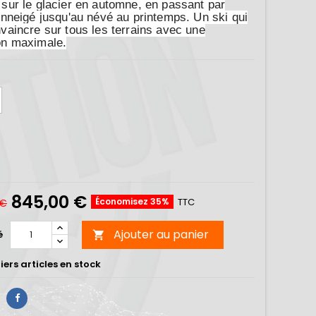
 sur le glacier en automne, en passant par
 enneigé jusqu'au névé au printemps. Un ski qui
nvaincre sur tous les terrains avec une
on maximale.
845,00 €
Économisez 35%
TTC
 €
Ajouter au panier
é

ers articles en stock