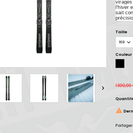
virages
l'hiver
sait co
précisi
Taille
Couleur
Unicolor
1 300,00

Quantit

Derni
Partager