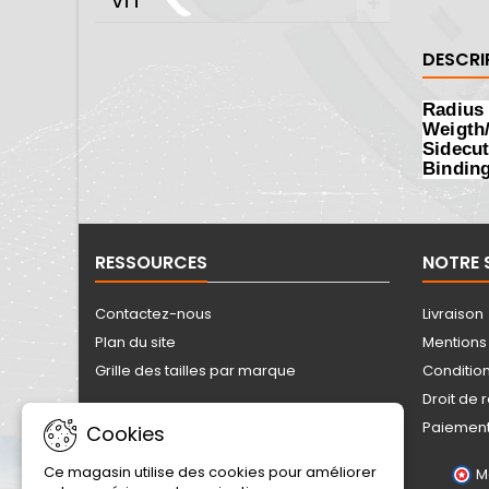
VTT
DESCRI
Radius 
Weigth/
Sidecut 
Binding
RESSOURCES
NOTRE 
Contactez-nous
Livraison
Plan du site
Mentions
Grille des tailles par marque
Conditio
Droit de 
Paiement
Cookies
Ce magasin utilise des cookies pour améliorer
M