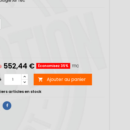
logie Air Tec
552,44 €
Économisez 35%
TTC
€
Ajouter au panier
é

ers articles en stock