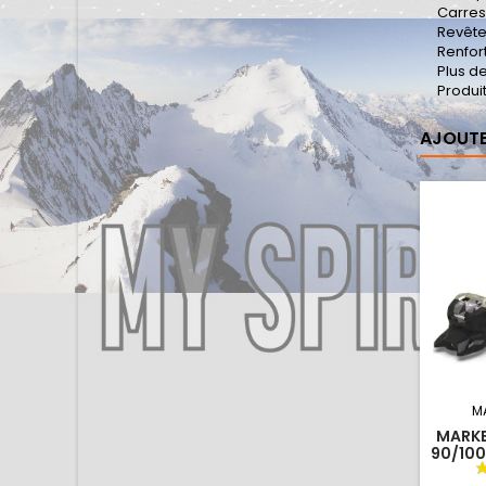
Carres
Revête
Renfort
Plus d
Produi
AJOUTE
M
MARKE
90/100