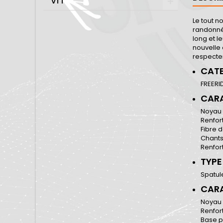
VTT
Le tout n
randonnée
long et l
nouvelle 
respecter
CAT
FREERI
CARA
Noyau 
Renfor
Fibre 
Chants
Renfort
TYPE
Spatul
CARA
Noyau b
Renfort
Base p