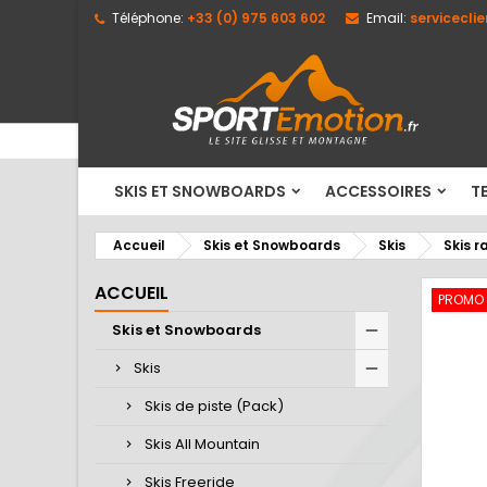
Téléphone:
+33 (0) 975 603 602
Email:
servicecli
M
C
C
add_circle_outline
Vo
No
d'e
SKIS ET SNOWBOARDS
ACCESSOIRES
TE
Accueil
Skis et Snowboards
Skis
Skis 
ACCUEIL
PROMO
Skis et Snowboards
Skis
Skis de piste (Pack)
Skis All Mountain
Skis Freeride