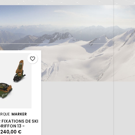
<
>
favorite_border
RQUE:
MARKER
 FIXATIONS DE SKI
RIFFON 13 -
REEN/BROWN
240,00 €