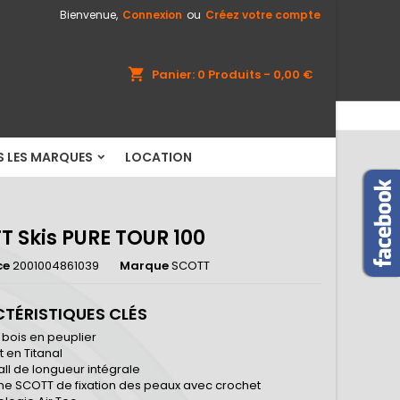
Bienvenue,
Connexion
ou
Créez votre compte
×
×
×
shopping_cart
Panier:
0
Produits - 0,00 €
S LES MARQUES
LOCATION
n
s
T Skis PURE TOUR 100
ce
2001004861039
Marque
SCOTT
TÉRISTIQUES CLÉS
bois en peuplier
t en Titanal
ll de longueur intégrale
e SCOTT de fixation des peaux avec crochet