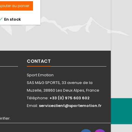
0/100/110MM
Ajouter au panier

En stock
CONTACT
Sport Emotion
SAS M&G SPORTS, 33 avenue de la
Muzelle, 38860 Les Deux Alpes, France
Téléphone:
+33 (0) 975 603 602
Email:
serviceclient@sportemotion.fr
rifier
.