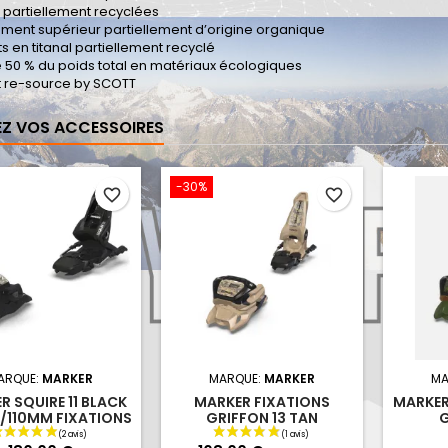
 partiellement recyclées
ment supérieur partiellement d’origine organique
s en titanal partiellement recyclé
e 50 % du poids total en matériaux écologiques
t re-source by SCOTT
Z VOS ACCESSOIRES
-30%
favorite_border
favorite_border
ARQUE:
MARKER
MARQUE:
MARKER
MA
R SQUIRE 11 BLACK
MARKER FIXATIONS
MARKER
/110MM FIXATIONS
GRIFFON 13 TAN
G
90/100MM
G