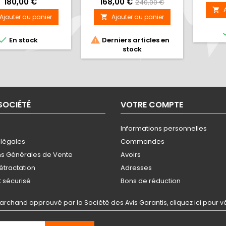
9
180,00 €
168,00 €
240,00 €

Ajouter au panier
Ajouter au panier



En stock
Derniers articles en
stock
SOCIÉTÉ
VOTRE COMPTE
Informations personnelles
 légales
Commandes
ns Générales de Vente
Avoirs
rétractation
Adresses
 sécurisé
Bons de réduction
archand approuvé par la Société des Avis Garantis,
cliquez ici pour vé