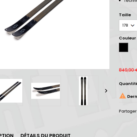
Techno
Taille
Couleur
Unicolor
849,90 
Quantit


Derni
Partager
PTION
DÉTAILS DU PRODUIT