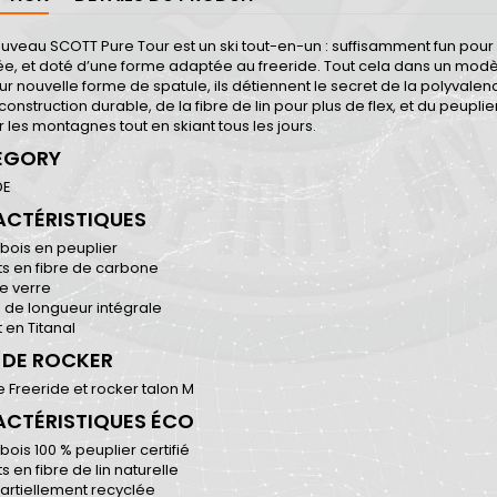
ouveau SCOTT Pure Tour est un ski tout-en-un : suffisamment fun pour ê
, et doté d’une forme adaptée au freeride. Tout cela dans un modèle 
eur nouvelle forme de spatule, ils détiennent le secret de la polyvale
construction durable, de la fibre de lin pour plus de flex, et du peupl
 les montagnes tout en skiant tous les jours.
EGORY
DE
CTÉRISTIQUES
bois en peuplier
ts en fibre de carbone
de verre
 de longueur intégrale
 en Titanal
 DE ROCKER
e Freeride et rocker talon M
CTÉRISTIQUES ÉCO
ois 100 % peuplier certifié
s en fibre de lin naturelle
artiellement recyclée