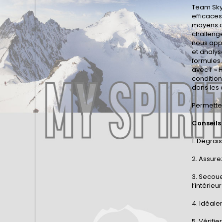
Team Sky 
efficaces
moyens d
challenge
nous appo
et analys
formules.
avec l’ «
condition
dans les 
Permettez
Conseils
1. Dégrai
2. Assure
3. Secou
l’intérieu
4. Idéale
5. Vérifie