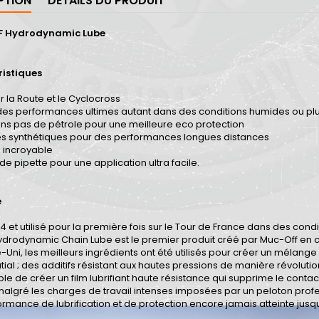
PTION
DÉTAILS DU PRODUIT
 Hydrodynamic Lube
istiques
r la Route et le Cyclocross
es performances ultimes autant dans des conditions humides ou pluv
ns pas de pétrole pour une meilleure eco protection
s synthétiques pour des performances longues distances
é incroyable
e pipette pour une application ultra facile.
e
4 et utilisé pour la première fois sur le Tour de France dans des cond
drodynamic Chain Lube est le premier produit créé par Muc-Off en c
ni, les meilleurs ingrédients ont été utilisés pour créer un mélange s
tial ; des additifs résistant aux hautes pressions de manière révolutio
ble de créer un film lubrifiant haute résistance qui supprime le con
lgré les charges de travail intenses imposées par un peloton profes
rmance de lubrification et de protection encore jamais atteinte jusqu