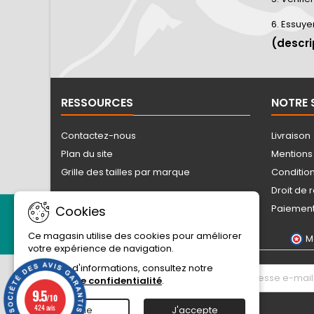
6. Essuye
(descri
RESSOURCES
NOTRE 
Contactez-nous
Livraison
Plan du site
Mentions
Grille des tailles par marque
Conditio
Droit de 
Paiement
Cookies
Ce magasin utilise des cookies pour améliorer
M
votre expérience de navigation.
Pour plus d'informations, consultez notre
LETTRE D'INFORMATIONS
Politique de confidentialité
.
9.5
/10
424 avis
Sortie
J'accepte