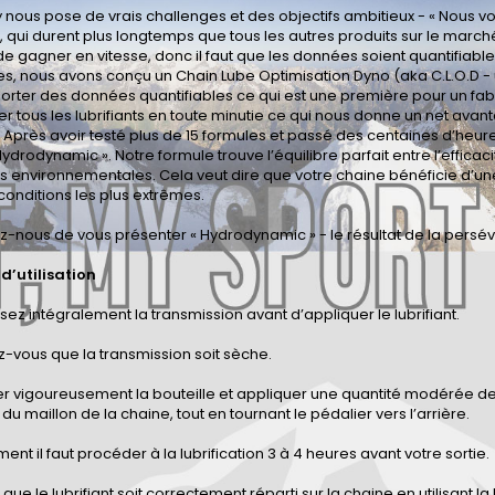
nous pose de vrais challenges et des objectifs ambitieux - « Nous voulo
, qui durent plus longtemps que tous les autres produits sur le ma
e gagner en vitesse, donc il faut que les données soient quantifia
s, nous avons conçu un Chain Lube Optimisation Dyno (aka C.L.O.D -
rter des données quantifiables ce qui est une première pour un fabr
er tous les lubrifiants en toute minutie ce qui nous donne un net a
 Après avoir testé plus de 15 formules et passé des centaines d’heure
 Hydrodynamic ». Notre formule trouve l’équilibre parfait entre l’efficaci
s environnementales. Cela veut dire que votre chaine bénéficie d’un
conditions les plus extrêmes.
-nous de vous présenter « Hydrodynamic » - le résultat de la persé
 d’utilisation
ssez intégralement la transmission avant d’appliquer le lubrifiant.
z-vous que la transmission soit sèche.
er vigoureusement la bouteille et appliquer une quantité modérée d
r du maillon de la chaine, tout en tournant le pédalier vers l’arrière.
ment il faut procéder à la lubrification 3 à 4 heures avant votre sortie.
r que le lubrifiant soit correctement réparti sur la chaine en utilisant l