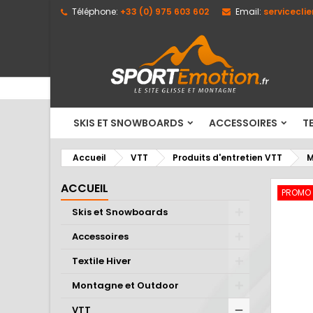
Téléphone:
+33 (0) 975 603 602
Email:
servicecli
M
C
C
add_circle_outline
Vo
No
d'e
SKIS ET SNOWBOARDS
ACCESSOIRES
TE
Accueil
VTT
Produits d'entretien VTT
M
ACCUEIL
PROMO
Skis et Snowboards
Accessoires
Textile Hiver
Montagne et Outdoor
VTT