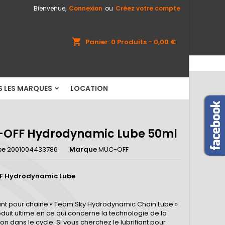
Bienvenue,
Connexion
ou
Créez votre compte
×
×
×
shopping_cart
Panier:
0
Produits - 0,00 €
S LES MARQUES
LOCATION
n
s
OFF Hydrodynamic Lube 50ml
ce
2001004433786
Marque
MUC-OFF
 Hydrodynamic Lube
fiant pour chaine « Team Sky Hydrodynamic Chain Lube »
oduit ultime en ce qui concerne la technologie de la
tion dans le cycle. Si vous cherchez le lubrifiant pour