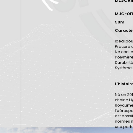
DESCRI
MUC-OFF
50ml
Caractér
Idéal pou
Procure d
Ne contie
Polymère
Durabilit
Système d
L’histoir
Né en 201
chaine Hy
Royaume-U
l’aérospa
est possi
normes ma
une perfo