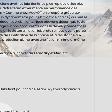
ns avoir les lubrifiants les plus rapides et les plus
rché. Notre team expérimente en permanence des
bles. » Comme chez Muc-Off on prospère grâce aux
 un dynamomètre pour lubrifiant de chaine) qui puisse
iquant de lubrifiants. Nous pouvons désormais tester
vantage sur nos concurrents dans le développement des
s en tests terrain et en laboratoire nous avons percé
té de lubrification de la chaine et la résistance aux
e protection ultime avec une fiction minimale, même
vérance à innover du Team Sky et Muc-Off.
e lubrifiant pour chaine Team Sky Hydrodynamic à
a lampe UV fournie!