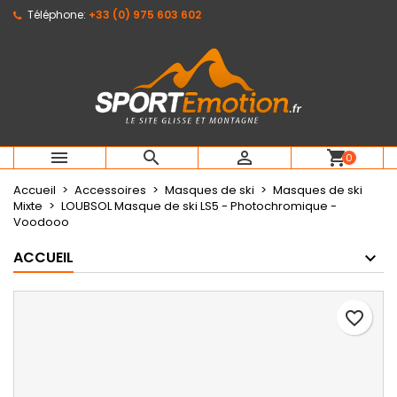
Téléphone:
+33 (0) 975 603 602
×
×
×
Mes listes d'envies
Créer une liste d'envies
Connexion
Créer une nouvelle liste
add_circle_outline
Vous devez être connecté pour ajouter des produits
Nom de la liste d'envies
à votre liste d'envies.
Annuler
Connexion



shopping_cart
0
Annuler
Créer une liste d'envies
Accueil
Accessoires
Masques de ski
Masques de ski
Mixte
LOUBSOL Masque de ski LS5 - Photochromique -
Voodooo
ACCUEIL
favorite_border