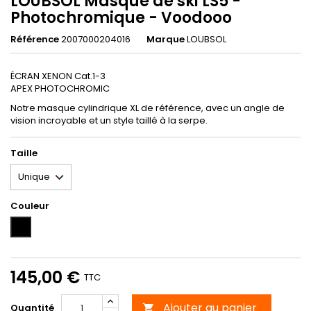
LOUBSOL Masque de ski LS5 -
Photochromique - Voodooo
Référence
2007000204016
Marque
LOUBSOL
ÉCRAN XENON Cat.1-3
APEX PHOTOCHROMIC
Notre masque cylindrique XL de référence, avec un angle de
vision incroyable et un style taillé à la serpe.
Taille
Couleur
Unicolor
145,00 €
TTC
Ajouter au panier
Quantité
