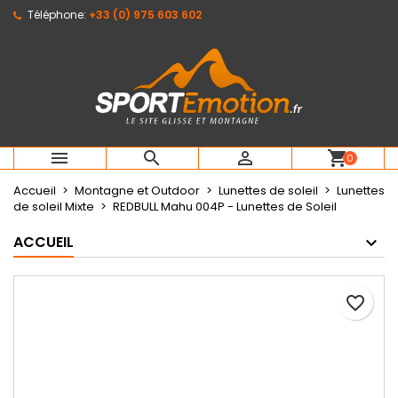
Téléphone:
+33 (0) 975 603 602
×
×
×
Mes listes d'envies
Créer une liste d'envies
Connexion
Créer une nouvelle liste
add_circle_outline
Vous devez être connecté pour ajouter des produits
Nom de la liste d'envies
à votre liste d'envies.
Annuler
Connexion



shopping_cart
0
Annuler
Créer une liste d'envies
Accueil
Montagne et Outdoor
Lunettes de soleil
Lunettes
de soleil Mixte
REDBULL Mahu 004P - Lunettes de Soleil
ACCUEIL
favorite_border