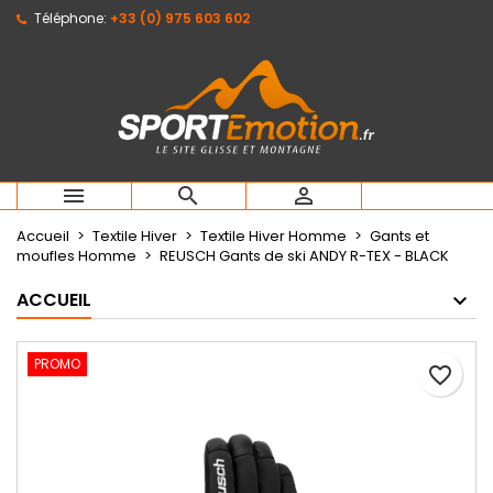
Téléphone:
+33 (0) 975 603 602
Mes listes d'envies
Créer une liste d'envies
Connexion
Créer une nouvelle liste
add_circle_outline
Vous devez être connecté pour ajouter des produits à votr
Nom de la liste d'envies
d'envies.
Annuler



Annuler
Créer une lis
Accueil
Textile Hiver
Textile Hiver Homme
Gants et
moufles Homme
REUSCH Gants de ski ANDY R-TEX - BLACK
ACCUEIL
PROMO
favorite_border