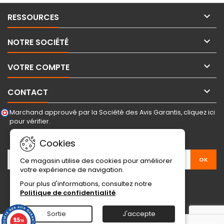

RESSOURCES

NOTRE SOCIÉTÉ

VOTRE COMPTE

CONTACT
Marchand approuvé par la Société des Avis Garantis,
cliquez ici
pour vérifier
.
LETTRE D'INFORMATIONS
Cookies
Ce magasin utilise des cookies pour améliorer
votre expérience de navigation.
Pour plus d'informations, consultez notre
Politique de confidentialité
.
Sortie
J'accepte
9.5
/10
© Copyright 2026 Sport Emotion. Tous droits réservé.
Site réalisé par