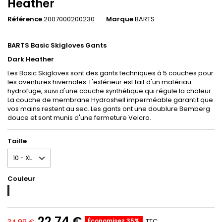
Heather
Référence
2007000200230
Marque
BARTS
BARTS Basic Skigloves Gants
Dark Heather
Les Basic Skigloves sont des gants techniques à 5 couches pour
les aventures hivernales. L'extérieur est fait d'un matériau
hydrofuge, suivi d'une couche synthétique qui régule la chaleur.
La couche de membrane Hydroshell imperméable garantit que
vos mains restent au sec. Les gants ont une doublure Bemberg
douce et sont munis d'une fermeture Velcro.
Taille
Couleur
DARK
HEATHER
22,74 €
Économisez 35%
TTC
34,99 €