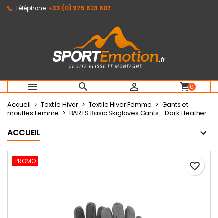
Téléphone:
+33 (0) 975 603 602
×
×
×
Mes listes d'envies
Créer une liste d'envies
Connexion
Créer une nouvelle liste
add_circle_outline
Vous devez être connecté pour ajouter des produits
Nom de la liste d'envies
à votre liste d'envies.
Annuler
Connexion



shopping_cart
0
Annuler
Créer une liste d'envies
Accueil
Textile Hiver
Textile Hiver Femme
Gants et
moufles Femme
BARTS Basic Skigloves Gants - Dark Heather
ACCUEIL
PROMO
favorite_border