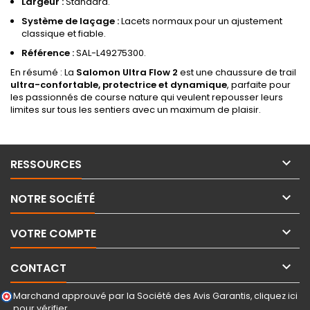
Largeur :
Standard.
Système de laçage :
Lacets normaux pour un ajustement
classique et fiable.
Référence :
SAL-L49275300.
En résumé : La
Salomon Ultra Flow 2
est une chaussure de trail
ultra-confortable, protectrice et dynamique
, parfaite pour
les passionnés de course nature qui veulent repousser leurs
limites sur tous les sentiers avec un maximum de plaisir.

RESSOURCES

NOTRE SOCIÉTÉ

VOTRE COMPTE

CONTACT
Marchand approuvé par la Société des Avis Garantis,
cliquez ici
pour vérifier
.