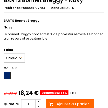
BARTS Bonnet Breggy - Navy
Référence
2001004727793
Marque
BARTS
BARTS Bonnet Breggy
Navy
Le bonnet Breggy contient 50 % de polyester recyclé. Le bonnet
a un revers et est extensible.
Taille
Couleur
NAVY
16,24 €
Économisez 35%
TTC
24,99 €
Ajouter au panier
Quantité
