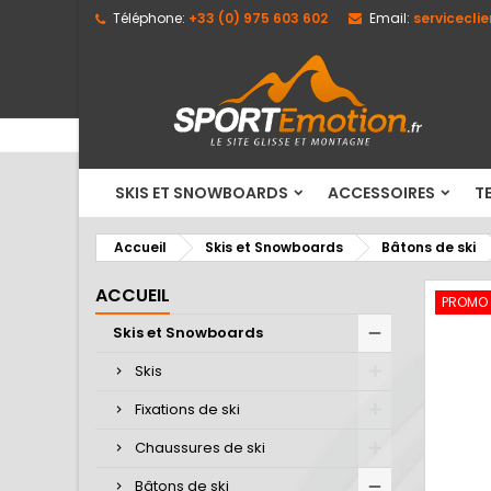
Téléphone:
+33 (0) 975 603 602
Email:
servicecli
M
C
C
add_circle_outline
Vo
No
d'e
SKIS ET SNOWBOARDS
ACCESSOIRES
TE
Accueil
Skis et Snowboards
Bâtons de ski
ACCUEIL
PROMO
Skis et Snowboards
Skis
Fixations de ski
Chaussures de ski
Bâtons de ski