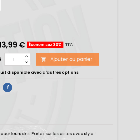
CK
13,99 €
Économisez 30%
TTC
Ajouter au panier
é

uit disponible avec d'autres options
ur leurs skis. Partez sur les pistes avec style !