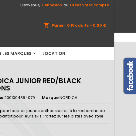
Bienvenue,
Connexion
ou
Créez votre compte
×
×
×
shopping_cart
Panier:
0
Produits - 0,00 €
S LES MARQUES
LOCATION
n
s
ICA JUNIOR RED/BLACK
ONS
ce
2001004854079
Marque
NORDICA
 pour tous les jeunes enthousiastes à la recherche de
parfait pour leurs skis. Partez sur les pistes avec style !